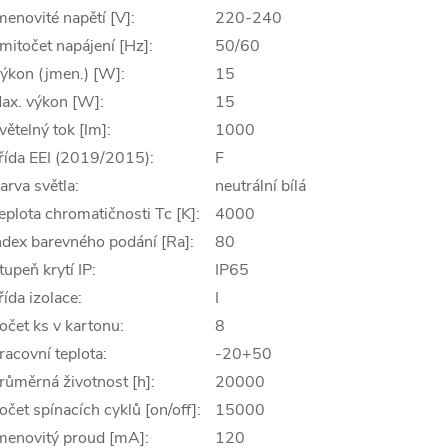
menovité napětí [V]:
220-240
mitočet napájení [Hz]:
50/60
ýkon (jmen.) [W]:
15
ax. výkon [W]:
15
větelný tok [lm]:
1000
řída EEI (2019/2015):
F
arva světla:
neutrální bílá
eplota chromatičnosti Tc [K]:
4000
ndex barevného podání [Ra]:
80
tupeň krytí IP:
IP65
řída izolace:
I
očet ks v kartonu:
8
racovní teplota:
-20+50
růměrná životnost [h]:
20000
očet spínacích cyklů [on/off]:
15000
menovitý proud [mA]:
120