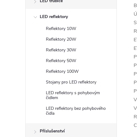
LED trubice
B
Ú
LED reflektory
S
Reflektory 10W
R
Reflektory 20W
E
E
Reflektory 30W
P
Reflektory 50W
P
Reflektory 100W
P
Stojany pro LED reflektory
P
P
LED reflektory s pohybovým
čidlem
V
V
LED reflektory bez pohybového
čidla
R
C
Příslušenství