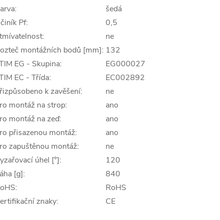
arva:
šedá
činík Pf:
0,5
tmívatelnost:
ne
ozteč montážních bodů [mm]:
132
TIM EG - Skupina:
EG000027
TIM EC - Třída:
EC002892
řizpůsobeno k zavěšení:
ne
ro montáž na strop:
ano
ro montáž na zeď:
ano
ro přisazenou montáž:
ano
ro zapuštěnou montáž:
ne
yzařovací úhel [°]:
120
áha [g]:
840
oHS:
RoHS
ertifikační znaky:
CE