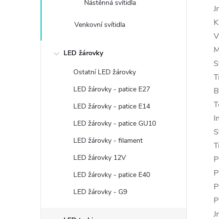
Nástěnná svítidla
J
K
Venkovní svítidla
V
M
LED žárovky
S
Ostatní LED žárovky
T
LED žárovky - patice E27
B
T
LED žárovky - patice E14
I
LED žárovky - patice GU10
S
LED žárovky - filament
T
LED žárovky 12V
P
P
LED žárovky - patice E40
P
LED žárovky - G9
P
J