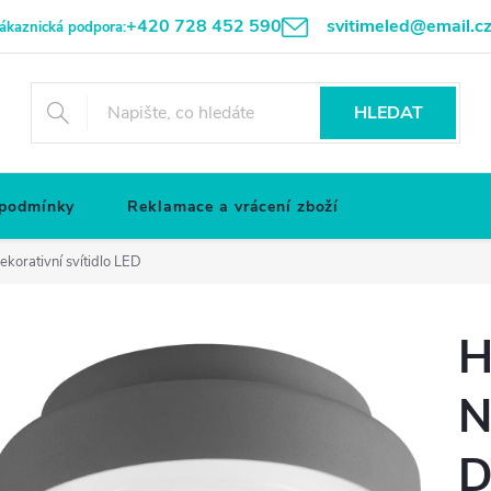
+420 728 452 590
svitimeled@email.c
ákaznická podpora:
HLEDAT
 podmínky
Reklamace a vrácení zboží
rativní svítidlo LED
H
N
D