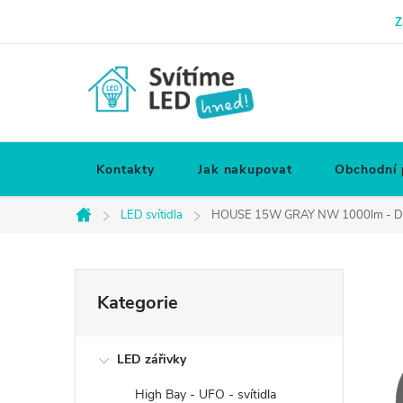
Přejít
Z
na
obsah
Kontakty
Jak nakupovat
Obchodní
LED svítidla
HOUSE 15W GRAY NW 1000lm - Deko
Domů
P
Přeskočit
Kategorie
kategorie
o
LED zářivky
s
High Bay - UFO - svítidla