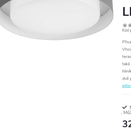
L
Kód 
Přis
Vhod
tera
také 
hlin
dvě 
info
S
3