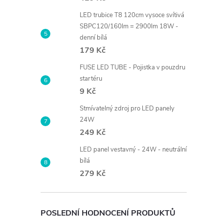
LED trubice T8 120cm vysoce svítivá
SBPC120/160lm = 2900lm 18W -
denní bílá
179 Kč
FUSE LED TUBE - Pojistka v pouzdru
startéru
9 Kč
Stmívatelný zdroj pro LED panely
24W
249 Kč
LED panel vestavný - 24W - neutrální
bílá
279 Kč
POSLEDNÍ HODNOCENÍ PRODUKTŮ