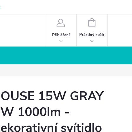
z
NÁKUPNÍ
KOŠÍK
Prázdný košík
Přihlášení
OUSE 15W GRAY
W 1000lm -
ekorativní svítidlo