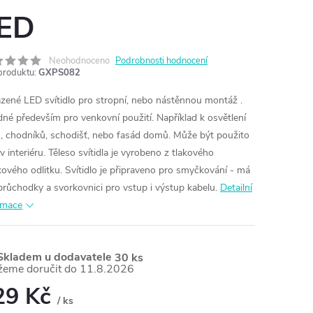
ED
Neohodnoceno
Podrobnosti hodnocení
produktu:
GXPS082
azené LED svítidlo pro stropní, nebo nástěnnou montáž .
né především pro venkovní použití. Například k osvětlení
s, chodníků, schodišť, nebo fasád domů. Může být použito
v interiéru. Těleso svítidla je vyrobeno z tlakového
íkového odlitku. Svítidlo je připraveno pro smyčkování - má
průchodky a svorkovnici pro vstup i výstup kabelu.
Detailní
rmace
kladem u dodavatele
30 ks
11.8.2026
29 Kč
/ ks