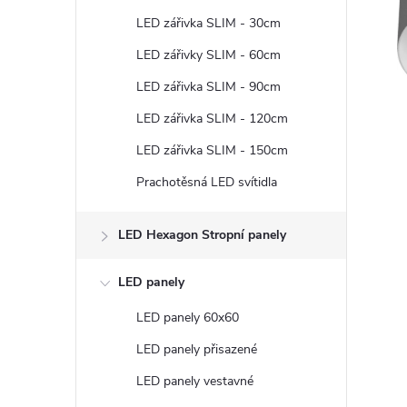
t
LED zářivka SLIM - 30cm
r
LED zářivky SLIM - 60cm
LED zářivka SLIM - 90cm
a
LED zářivka SLIM - 120cm
n
LED zářivka SLIM - 150cm
Prachotěsná LED svítidla
n
í
LED Hexagon Stropní panely
p
LED panely
LED panely 60x60
a
LED panely přisazené
n
LED panely vestavné