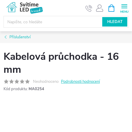
Přejít
NÁKUPNÍ
KOŠÍK
na
obsah
HLEDAT
Příslušenství
Kabelová průchodka - 16
mm
Neohodnoceno
Podrobnosti hodnocení
Kód produktu:
MA0254