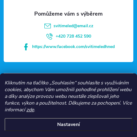
a
t
svitimeled
@
email.cz
í
+420 728 452 590
https://www.facebook.com/svitimeledhned
VŠE O NÁKUPU
Kliknutím na tlačítko „Souhlasím“ souhlasíte s využíváním
cookies, abychom Vám umožnili pohodlné prohlížení webu
a díky analýze provozu webu neustále zlepšovali jeho
NEJČASTĚJŠÍ KATEGORIE
funkce, výkon a použitelnost.
Děkujeme za pochopení.
Více
informací
zde
.
O NÁS
Nastavení