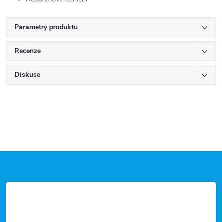
Parametry produktu
Recenze
Diskuse
Z
á
p