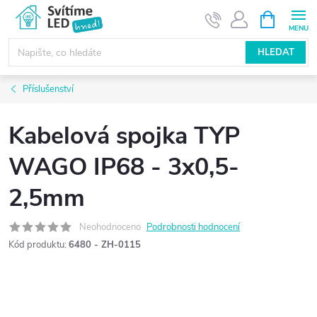
Přejít
NÁKUPNÍ
KOŠÍK
na
obsah
HLEDAT
Příslušenství
Kabelová spojka TYP
WAGO IP68 - 3x0,5-
2,5mm
Neohodnoceno
Podrobnosti hodnocení
Kód produktu:
6480 - ZH-0115