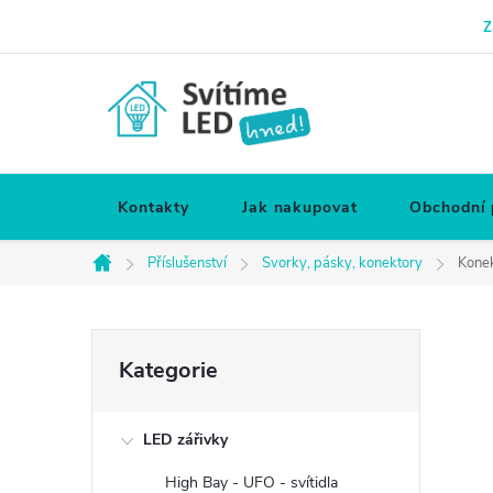
Přejít
Z
na
obsah
Kontakty
Jak nakupovat
Obchodní
Příslušenství
Svorky, pásky, konektory
Konek
Domů
P
Přeskočit
Kategorie
kategorie
o
LED zářivky
s
High Bay - UFO - svítidla