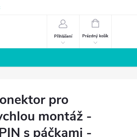
z
NÁKUPNÍ
KOŠÍK
Prázdný košík
Přihlášení
onektor pro
ychlou montáž -
PIN s páčkami -