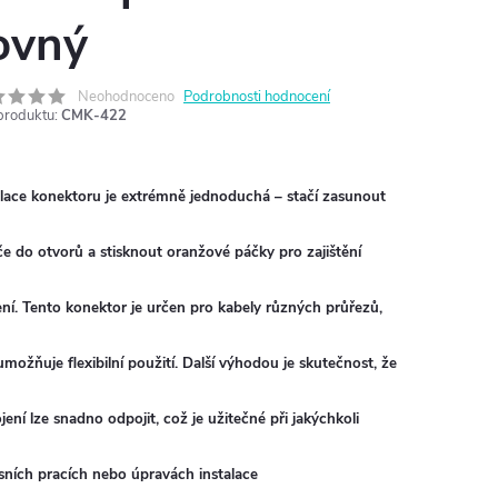
ovný
Neohodnoceno
Podrobnosti hodnocení
produktu:
CMK-422
alace konektoru je extrémně jednoduchá – stačí zasunout
če do otvorů a stisknout oranžové páčky pro zajištění
ení. Tento konektor je určen pro kabely různých průřezů,
umožňuje flexibilní použití. Další výhodou je skutečnost, že
jení lze snadno odpojit, což je užitečné při jakýchkoli
isních pracích nebo úpravách instalace