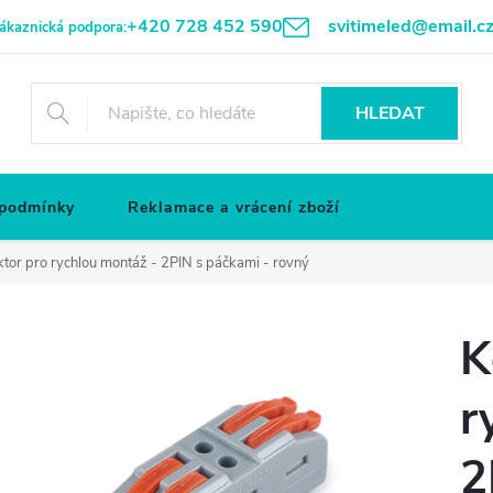
+420 728 452 590
svitimeled@email.c
ákaznická podpora:
HLEDAT
 podmínky
Reklamace a vrácení zboží
tor pro rychlou montáž - 2PIN s páčkami - rovný
K
r
2