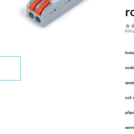
r
Kód 
Inst
vodi
spoj
což 
připo
serv