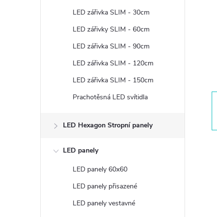
t
LED zářivka SLIM - 30cm
r
LED zářivky SLIM - 60cm
LED zářivka SLIM - 90cm
a
LED zářivka SLIM - 120cm
n
LED zářivka SLIM - 150cm
Prachotěsná LED svítidla
n
í
LED Hexagon Stropní panely
p
LED panely
LED panely 60x60
a
LED panely přisazené
n
LED panely vestavné