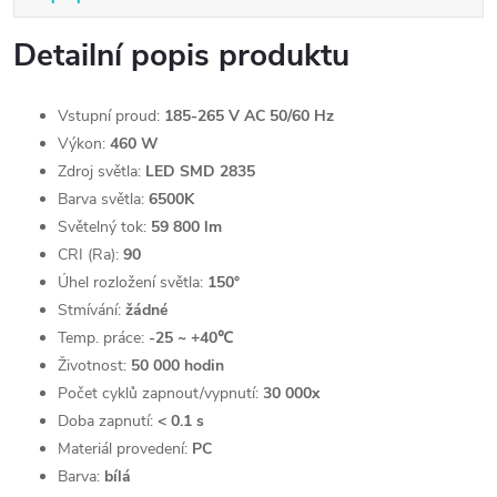
Detailní popis produktu
Vstupní proud:
185-265 V AC 50/60 Hz
Výkon:
460 W
Zdroj světla:
LED SMD 2835
Barva světla:
6500K
Světelný tok:
59 800 lm
CRI (Ra):
90
Úhel rozložení světla:
150
°
Stmívání:
žádné
Temp. práce:
-25 ~ +40℃
Životnost:
50 000 hodin
Počet cyklů zapnout/vypnutí:
30 000x
Doba zapnutí:
< 0.1 s
Materiál provedení:
PC
Barva:
bílá