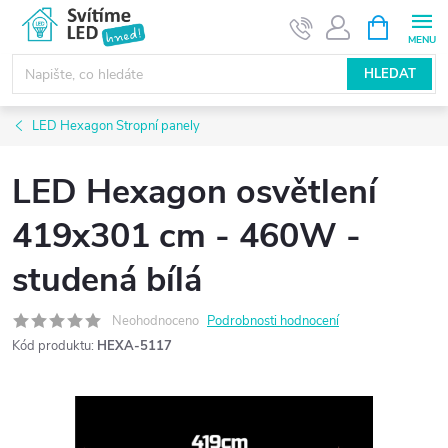
Přejít
NÁKUPNÍ
KOŠÍK
na
obsah
HLEDAT
LED Hexagon Stropní panely
LED Hexagon osvětlení
419x301 cm - 460W -
studená bílá
Neohodnoceno
Podrobnosti hodnocení
Kód produktu:
HEXA-5117