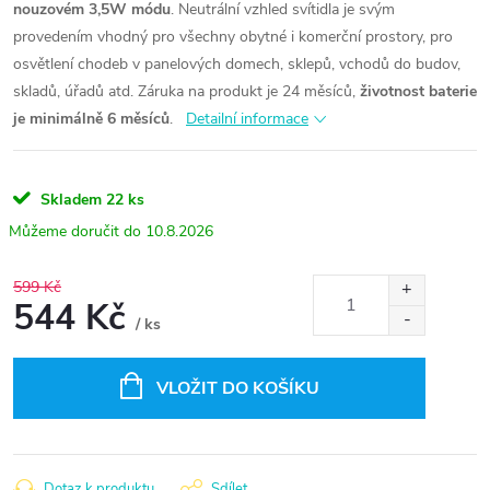
nouzovém 3,5W módu
. Neutrální vzhled svítidla je svým
provedením vhodný pro všechny obytné i komerční prostory, pro
osvětlení chodeb v panelových domech, sklepů, vchodů do budov,
skladů, úřadů atd. Záruka na produkt je 24 měsíců,
životnost baterie
je minimálně 6 měsíců
.
Detailní informace
Skladem
22 ks
10.8.2026
599 Kč
544 Kč
/ ks
Měrná
cena:
VLOŽIT DO KOŠÍKU
Dotaz k produktu
Sdílet