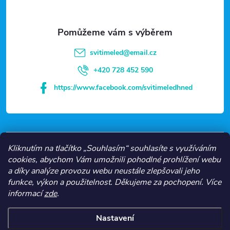
a
t
svitimeled
@
email.cz
í
+420 728 452 590
https://www.facebook.com/svitimeledhned
VŠE O NÁKUPU
Kliknutím na tlačítko „Souhlasím“ souhlasíte s využíváním
cookies, abychom Vám umožnili pohodlné prohlížení webu
a díky analýze provozu webu neustále zlepšovali jeho
NEJČASTĚJŠÍ KATEGORIE
funkce, výkon a použitelnost.
Děkujeme za pochopení.
Více
informací
zde
.
O NÁS
Nastavení