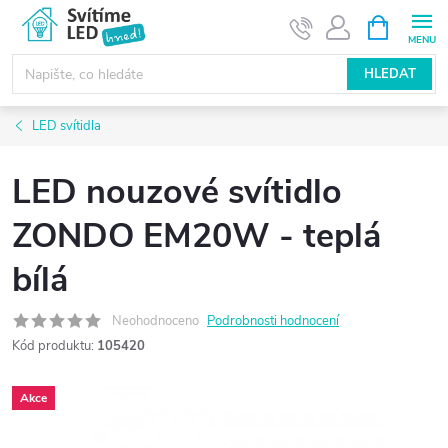
Přejít
NÁKUPNÍ
KOŠÍK
na
obsah
HLEDAT
LED svítidla
LED nouzové svítidlo
ZONDO EM20W - teplá
bílá
Neohodnoceno
Podrobnosti hodnocení
Kód produktu:
105420
Akce