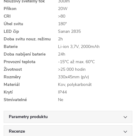
Nouzový světelný tok
300lm
Příkon
20W
CRI
>80
Úhel svitu
180°
LED čip
Sanan 2835
Doba svitu nouz. režimu
2h
Baterie
Li-ion 3,7V, 2000mAh
Doba nabíjení baterie
24h
Provozní teplota
-15°C až max. 60°C
Životnost
>25 000 hodin
Rozměry
330x45mm (p/v)
Materiál
Kov, polykarbonát
Krytí
IP44
Stmívatelné
Ne
Parametry produktu
Recenze