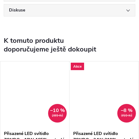
Diskuse
K tomuto produktu
doporučujeme ještě dokoupit
Akce
–10 %
–8 %
289 Kč
359 Kč
Přisazené LED svítidlo
Přisazené LED svítidlo