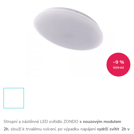
–9 %
599 Kč
Stropní a nástěnné LED svítidlo ZONDO
s nouzovým modulem
2h
, slouží k trvalému svícení, po výpadku napájení
vydrží svítit 2h v