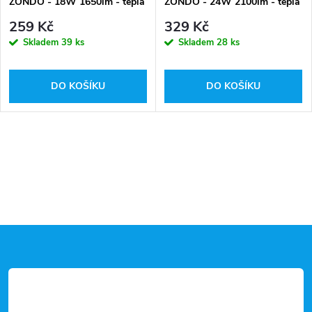
ZONDO - 18W 1650lm - teplá
ZONDO - 24W 2100lm - teplá
bílá
bílá
259 Kč
329 Kč
Skladem
39 ks
Skladem
28 ks
DO KOŠÍKU
DO KOŠÍKU
Z
á
p