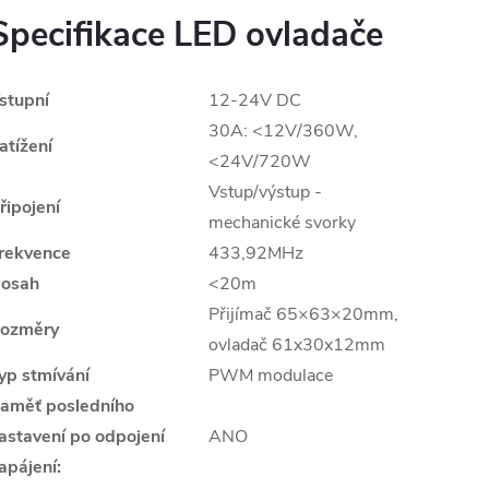
Specifikace LED ovladače
stupní
12-24V DC
30A: <12V/360W,
atížení
<24V/720W
Vstup/výstup -
řipojení
mechanické svorky
rekvence
433,92MHz
osah
<20m
Přijímač 65×63×20mm,
ozměry
ovladač 61x30x12mm
yp stmívání
PWM modulace
aměť posledního
astavení po odpojení
ANO
apájení: