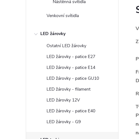
Nástěnná svítidla
Venkovní svítidla
V
LED žárovky
Z
Ostatní LED žárovky
LED žárovky - patice E27
P
LED žárovky - patice E14
F
LED žárovky - patice GU10
D
LED žárovky - filament
R
LED žárovky 12V
T
LED žárovky - patice E40
P
LED žárovky - G9
n
n