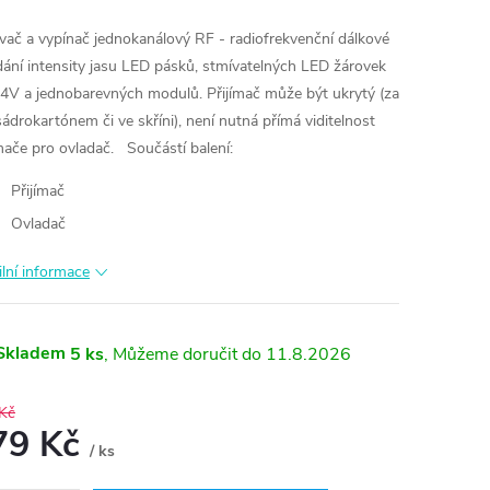
vač a vypínač jednokanálový RF - radiofrekvenční dálkové
dání intensity jasu LED pásků, stmívatelných LED žárovek
4V a jednobarevných modulů. Přijímač může být ukrytý (za
 sádrokartónem či ve skříni), není nutná přímá viditelnost
ímače pro ovladač.
Součástí balení:
Přijímač
Ovladač
ilní informace
Skladem
5 ks
11.8.2026
Kč
79 Kč
/ ks
ná