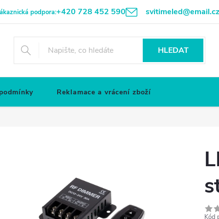
+420 728 452 590
svitimeled@email.c
ákaznická podpora:
HLEDAT
 podmínky
Reklamace a vrácení zboží
L
s
Kód 