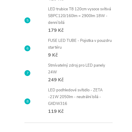
LED trubice T8 120cm vysoce svítivá
SBPC120/160lm = 2900lm 18W -
denní bílá
179 Kč
FUSE LED TUBE - Pojistka v pouzdru
startéru
9 Kč
Stmívatelný zdroj pro LED panely
24W
249 Kč
LED podhledové svítidlo - ZETA
-21W 2050lm - neutrální bílá -
GXDW316
119 Kč