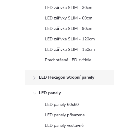
t
LED zářivka SLIM - 30cm
r
LED zářivky SLIM - 60cm
LED zářivka SLIM - 90cm
a
LED zářivka SLIM - 120cm
n
LED zářivka SLIM - 150cm
Prachotěsná LED svítidla
n
í
LED Hexagon Stropní panely
p
LED panely
LED panely 60x60
a
LED panely přisazené
n
LED panely vestavné