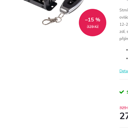
Stmí
ovlá
–15 %
12-2
329 Kč
zdí,
přij
Deta
329 
2
Měr