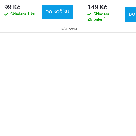
- LED pásek
99 Kč
149 Kč
DO KOŠÍKU
Skladem
1 ks
Skladem
DO
26 balení
Kód:
5914