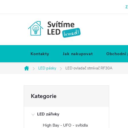
Přejít
Z
na
obsah
Kontakty
Jak nakupovat
Obchodní
LED pásky
LED ovladač stmívač RF30A
Domů
P
Přeskočit
Kategorie
kategorie
o
LED zářivky
s
High Bay - UFO - svítidla