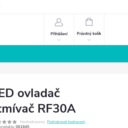
z
NÁKUPNÍ
KOŠÍK
Prázdný košík
Přihlášení
ED ovladač
tmívač RF30A
Neohodnoceno
Podrobnosti hodnocení
produktu:
061845