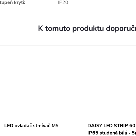
tupeň krytí:
IP20
K tomuto produktu doporuču
LED ovladač stmívač M5
DAISY LED STRIP 6
IP65 studená bílá -