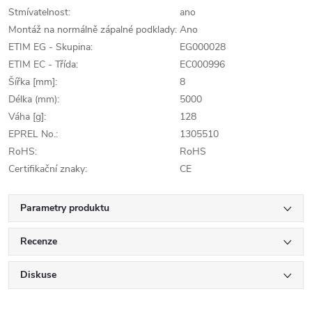
Stmívatelnost:
ano
Montáž na normálně zápalné podklady:
Ano
ETIM EG - Skupina:
EG000028
ETIM EC - Třída:
EC000996
Šířka [mm]:
8
Délka (mm):
5000
Váha [g]:
128
EPREL No.:
1305510
RoHS:
RoHS
Certifikační znaky:
CE
Parametry produktu
Recenze
Diskuse