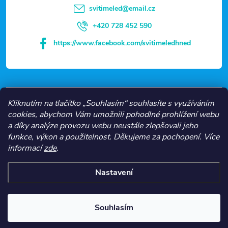
t
svitimeled
@
email.cz
í
+420 728 452 590
https://www.facebook.com/svitimeledhned
VŠE O NÁKUPU
Kliknutím na tlačítko „Souhlasím“ souhlasíte s využíváním
cookies, abychom Vám umožnili pohodlné prohlížení webu
a díky analýze provozu webu neustále zlepšovali jeho
NEJČASTĚJŠÍ KATEGORIE
funkce, výkon a použitelnost.
Děkujeme za pochopení.
Více
informací
zde
.
O NÁS
Nastavení
Copyright 2026
Svítíme LED
. Všechna práva vyhrazena.
Souhlasím
Vytvořil Shoptet