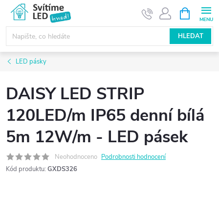
Přejít
NÁKUPNÍ
KOŠÍK
na
obsah
HLEDAT
LED pásky
DAISY LED STRIP
120LED/m IP65 denní bílá
5m 12W/m - LED pásek
Neohodnoceno
Podrobnosti hodnocení
Kód produktu:
GXDS326