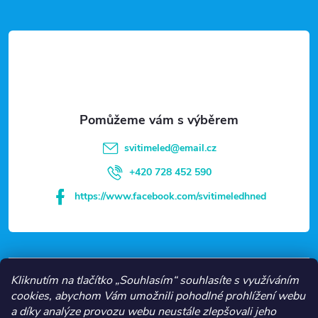
Z
á
p
a
t
svitimeled
@
email.cz
í
+420 728 452 590
https://www.facebook.com/svitimeledhned
VŠE O NÁKUPU
Kliknutím na tlačítko „Souhlasím“ souhlasíte s využíváním
cookies, abychom Vám umožnili pohodlné prohlížení webu
a díky analýze provozu webu neustále zlepšovali jeho
NEJČASTĚJŠÍ KATEGORIE