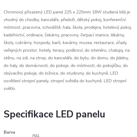
Chromový přisazený LED panel 225 x 225mm 18W studená bílá je
vhodný do chodby, kanceláře, předsíň, dětský pokoj, konferenční
místnost, pracovna, schodiště, hala, škola, prodejna, hotelový pokoj,
kadeřnictví, ordinace, čekárny, pracovny, čerpací stanice, lékárny,
školy, cukrárny, hospody, barů, kavárny, muzea, restaurace, úřady,
veřejných prostor, hotely, terasy, podkroví, do interiéru, chalupy, na
stěnu, na zdi, na strop, do kanceláře, do bytu, do domu, do jídelny,
do haly, do domácnosti, do pokoje, do místnosti, do pokojíčku, do
obývacího pokoje, do ložnice, do studovny, do kuchyně, LED
osvětlení stropní panely, stropní svítidla do kuchyně, LED stropní
světlo.
Specifikace LED panelu
Barva
Bílá