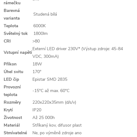
rámečku
Barevná
Studená bílá
varianta
Teplota
6000K
Světelný tok
1800lm
CRI
>80
Externí LED driver 230V* (Výstup zdroje: 45-84
Vstupní napětí
VDC, 300mA)
Příkon
18W
Úhel svitu
170°
LED čip
Epistar SMD 2835
Provozní
-15°C až max. 60°C
teplota
Rozměry
220x220x35mm (d/s/v)
Krytí
IP20
Životnost
Až 25 000h
Materiál
Stříkaný kov, difusor plast
Stmívatelné
Ne, po výměně zdroje ano