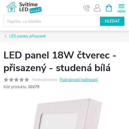
Přejít
NÁKUPNÍ
KOŠÍK
na
obsah
HLEDAT
LED panely přisazené
LED panel 18W čtverec -
přisazený - studená bílá
Neohodnoceno
Podrobnosti hodnocení
Kód produktu:
10279