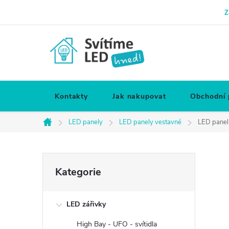
Přejít
Z
na
obsah
Kontakty
Jak nakupovat
Obchodní
LED panely
LED panely vestavné
LED panel 
Domů
P
Přeskočit
Kategorie
kategorie
o
LED zářivky
s
High Bay - UFO - svítidla