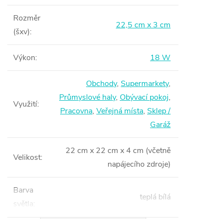
Rozměr
22,5 cm x 3 cm
(šxv)
:
Výkon
:
18 W
Obchody
,
Supermarkety
,
Průmyslové haly
,
Obývací pokoj
,
Využití
:
Pracovna
,
Veřejná místa
,
Sklep /
Garáž
22 cm x 22 cm x 4 cm (včetně
Velikost
:
napájecího zdroje)
Barva
teplá bílá
světla
: