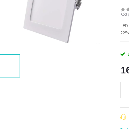
Kód 
LED 
225
1
Měr
cena