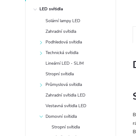
e
LED svítidla
l
Solární lampy LED
Zahradní svítidla
Podhledová svítidla
Technická svítidla
Lineární LED - SLIM
Stropní svítidla
Průmyslová svítidla
Zahradní svítidla LED
Vestavná svítidla LED
B
Domovní svítidla
r
Stropní svítidla
B