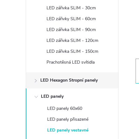
t
LED zářivka SLIM - 30cm
r
LED zářivky SLIM - 60cm
LED zářivka SLIM - 90cm
a
LED zářivka SLIM - 120cm
n
LED zářivka SLIM - 150cm
Prachotěsná LED svítidla
n
í
LED Hexagon Stropní panely
p
LED panely
LED panely 60x60
a
LED panely přisazené
n
LED panely vestavné