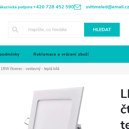
+420 728 452 590
svitimeled@email.c
ákaznická podpora:
HLEDAT
 podmínky
Reklamace a vrácení zboží
18W čtverec - vestavný - teplá bílá
L
č
t