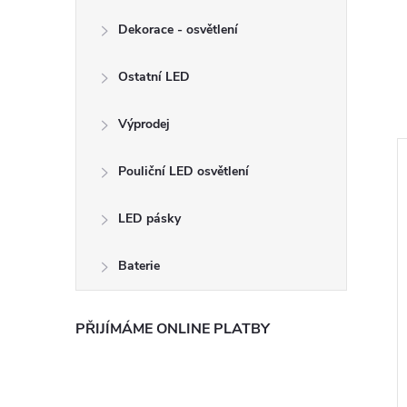
Dekorace - osvětlení
Ostatní LED
Výprodej
Pouliční LED osvětlení
LED pásky
Baterie
PŘIJÍMÁME ONLINE PLATBY
12W čtverec -
Stmívatelný zdroj pro 18W
teplá bílá
LED panel