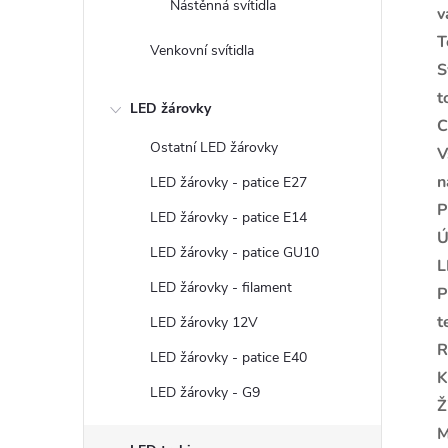
Nástěnná svítidla
v
T
Venkovní svítidla
S
t
LED žárovky
C
Ostatní LED žárovky
V
n
LED žárovky - patice E27
P
LED žárovky - patice E14
Ú
LED žárovky - patice GU10
L
LED žárovky - filament
P
t
LED žárovky 12V
R
LED žárovky - patice E40
K
LED žárovky - G9
Ž
M