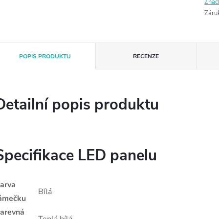
Znač
Záru
POPIS PRODUKTU
RECENZE
Detailní popis produktu
Specifikace LED panelu
arva
Bílá
ámečku
arevná