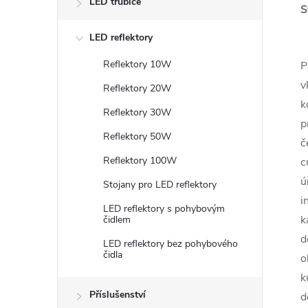
LED trubice
S
LED reflektory
Reflektory 10W
P
v
Reflektory 20W
k
Reflektory 30W
p
Reflektory 50W
č
Reflektory 100W
c
ú
Stojany pro LED reflektory
i
LED reflektory s pohybovým
k
čidlem
d
LED reflektory bez pohybového
čidla
o
k
Příslušenství
d