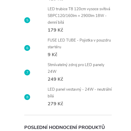
LED trubice T8 120cm vysoce svítivá
SBPC120/160lm = 2900lm 18W -
denní bílá
179 Kč
FUSE LED TUBE - Pojistka v pouzdru
startéru
9 Kč
Stmívatelný zdroj pro LED panely
24W
249 Kč
LED panel vestavný - 24W - neutrální
bílá
279 Kč
POSLEDNÍ HODNOCENÍ PRODUKTŮ