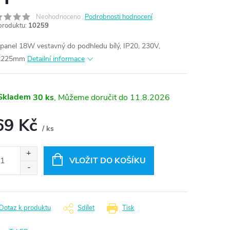
Neohodnoceno
Podrobnosti hodnocení
produktu:
10259
panel 18W vestavný do podhledu bílý, IP20, 230V,
x225mm
Detailní informace
Skladem
30 ks
11.8.2026
69 Kč
/ ks
ná
:
VLOŽIT DO KOŠÍKU
Dotaz k produktu
Sdílet
Tisk