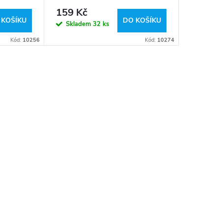
159 Kč
199 K
 KOŠÍKU
DO KOŠÍKU
Skladem
32 ks
Sklad
Kód:
10256
Kód:
10274