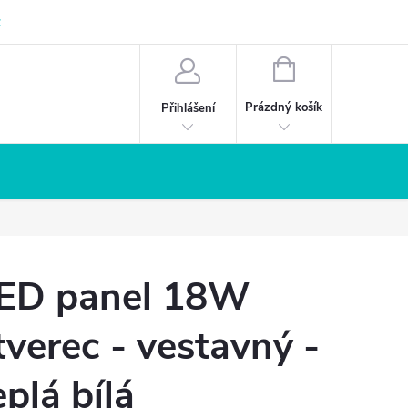
z
NÁKUPNÍ
KOŠÍK
Prázdný košík
Přihlášení
ED panel 18W
tverec - vestavný -
eplá bílá