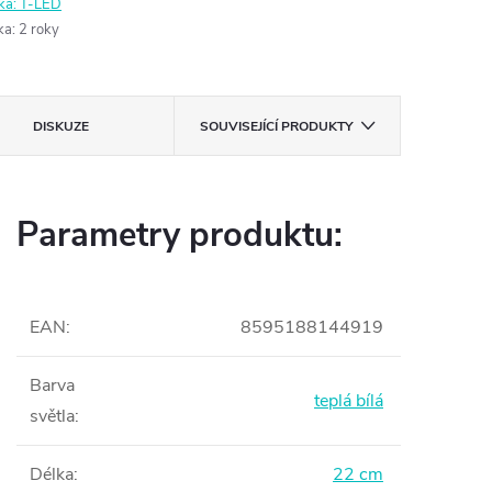
ka:
T-LED
ka
:
2 roky
DISKUZE
SOUVISEJÍCÍ PRODUKTY
Parametry produktu:
EAN
:
8595188144919
Barva
teplá bílá
světla
:
Délka
:
22 cm