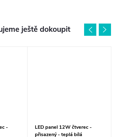
jeme ještě dokoupit
ec -
LED panel 12W čtverec -
Stmívat
přisazený - teplá bílá
LED pan