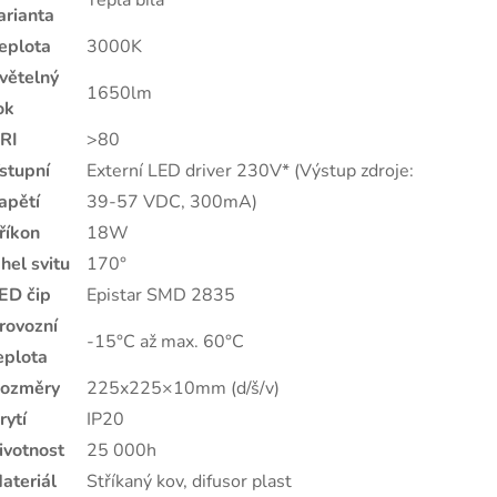
Teplá bílá
arianta
eplota
3000K
větelný
1650lm
ok
RI
>80
stupní
Externí LED driver 230V* (Výstup zdroje:
apětí
39-57 VDC, 300mA)
říkon
18W
hel svitu
170°
ED čip
Epistar SMD 2835
rovozní
-15°C až max. 60°C
eplota
ozměry
225x225×10mm (d/š/v)
rytí
IP20
ivotnost
25 000h
ateriál
Stříkaný kov, difusor plast