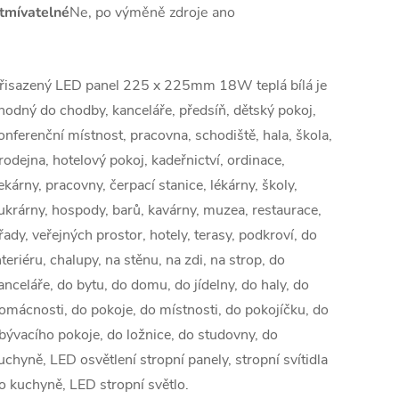
tmívatelné
Ne, po výměně zdroje ano
řisazený LED panel 225 x 225mm 18W teplá bílá je
hodný do chodby, kanceláře, předsíň, dětský pokoj,
onferenční místnost, pracovna, schodiště, hala, škola,
rodejna, hotelový pokoj, kadeřnictví, ordinace,
ekárny, pracovny, čerpací stanice, lékárny, školy,
ukrárny, hospody, barů, kavárny, muzea, restaurace,
řady, veřejných prostor, hotely, terasy, podkroví, do
nteriéru, chalupy, na stěnu, na zdi, na strop, do
anceláře, do bytu, do domu, do jídelny, do haly, do
omácnosti, do pokoje, do místnosti, do pokojíčku, do
bývacího pokoje, do ložnice, do studovny, do
uchyně, LED osvětlení stropní panely, stropní svítidla
o kuchyně, LED stropní světlo.