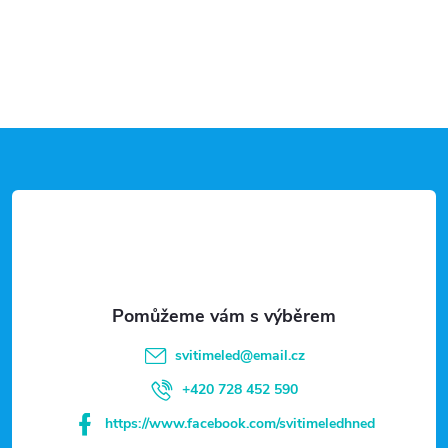
Z
á
p
a
t
svitimeled
@
email.cz
í
+420 728 452 590
https://www.facebook.com/svitimeledhned