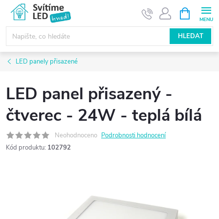
Přejít
NÁKUPNÍ
KOŠÍK
na
obsah
HLEDAT
LED panely přisazené
LED panel přisazený -
čtverec - 24W - teplá bílá
Neohodnoceno
Podrobnosti hodnocení
Kód produktu:
102792