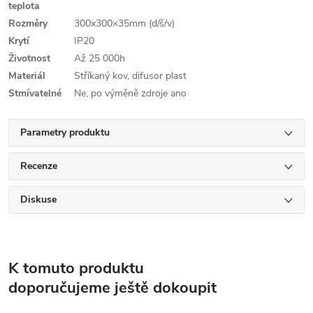
teplota
Rozměry
300x300×35mm (d/š/v)
Krytí
IP20
Životnost
Až 25 000h
Materiál
Stříkaný kov, difusor plast
Stmívatelné
Ne, po výměně zdroje ano
Parametry produktu
Recenze
Diskuse
K tomuto produktu
doporučujeme ještě dokoupit