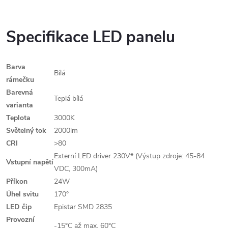
Specifikace LED panelu
Barva
Bílá
rámečku
Barevná
Teplá bílá
varianta
Teplota
3000K
Světelný tok
2000lm
CRI
>80
Externí LED driver 230V* (Výstup zdroje: 45-84
Vstupní napětí
VDC, 300mA)
Příkon
24W
Úhel svitu
170°
LED čip
Epistar SMD 2835
Provozní
-15°C až max. 60°C