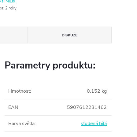
ka:
MiLio
ka
:
2 roky
DISKUZE
Parametry produktu:
Hmotnost
:
0.152 kg
EAN
:
5907612231462
Barva světla
:
studená bílá