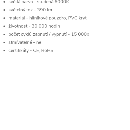
světlá barva - studená 6000K
světelný tok - 390 lm
materiál - hliníkové pouzdro, PVC kryt
životnost - 30 000 hodin
počet cyklů zapnutí / vypnutí - 15 000x
stmívatelné - ne
certifikáty - CE, RoHS