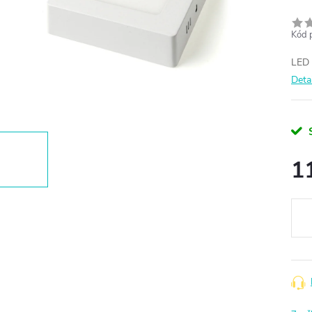
Kód 
LED 
Deta
1
Měr
cena