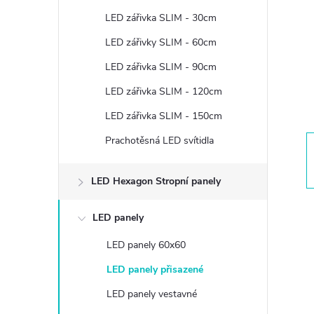
t
LED zářivka SLIM - 30cm
r
LED zářivky SLIM - 60cm
LED zářivka SLIM - 90cm
a
LED zářivka SLIM - 120cm
n
LED zářivka SLIM - 150cm
Prachotěsná LED svítidla
n
í
LED Hexagon Stropní panely
p
LED panely
LED panely 60x60
a
LED panely přisazené
n
LED panely vestavné