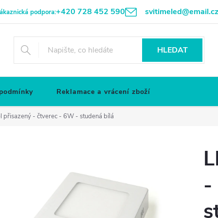
+420 728 452 590
svitimeled@email.c
ákaznická podpora:
HLEDAT
 podmínky
Reklamace a vrácení zboží
 přisazený - čtverec - 6W - studená bílá
L
-
s