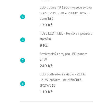
LED trubice T8 120cm vysoce svítivá
SBPC120/160lm = 2900lm 18W -
denní bílá
179 Kč
FUSE LED TUBE - Pojistka v pouzdru
startéru
9 Kč
Stmívatelný zdroj pro LED panely
24W
249 Kč
LED podhledové svítidlo - ZETA
-21W 2050lm - neutrální bílá -
GXDW316
119 Kč