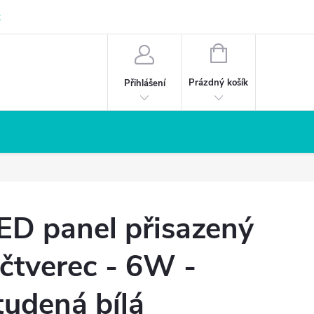
z
NÁKUPNÍ
KOŠÍK
Prázdný košík
Přihlášení
ED panel přisazený
 čtverec - 6W -
tudená bílá