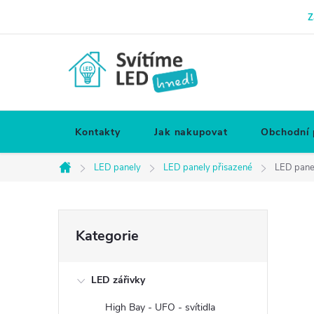
Přejít
Z
na
obsah
Kontakty
Jak nakupovat
Obchodní
LED panely
LED panely přisazené
LED panel
Domů
P
Přeskočit
Kategorie
kategorie
o
LED zářivky
s
High Bay - UFO - svítidla