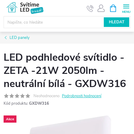
Přejít
NÁKUPNÍ
KOŠÍK
na
obsah
HLEDAT
LED panely
LED podhledové svítidlo -
ZETA -21W 2050lm -
neutrální bílá - GXDW316
Neohodnoceno
Podrobnosti hodnocení
Kód produktu:
GXDW316
Akce