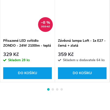
–8 %
359 Kč
Přisazené LED svítidlo
Závěsná lampa Loft - 1x E27 -
ZONDO - 24W 2100lm - teplá
černá + zlatá
bílá
329 Kč
359 Kč
Skladem
28 ks
Skladem u dodavatele
64 ks
DO KOŠÍKU
DO KOŠÍKU