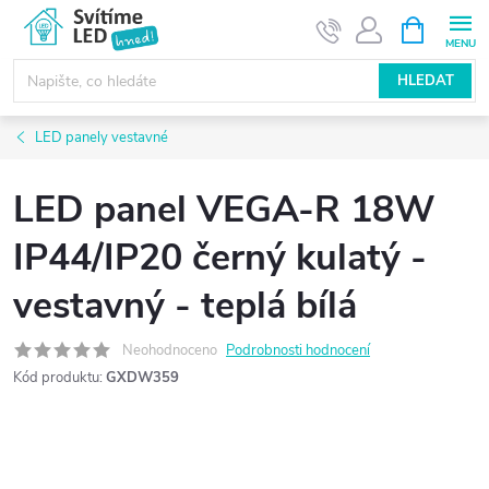
Přejít
NÁKUPNÍ
KOŠÍK
na
obsah
HLEDAT
LED panely vestavné
LED panel VEGA-R 18W
IP44/IP20 černý kulatý -
vestavný - teplá bílá
Neohodnoceno
Podrobnosti hodnocení
Kód produktu:
GXDW359