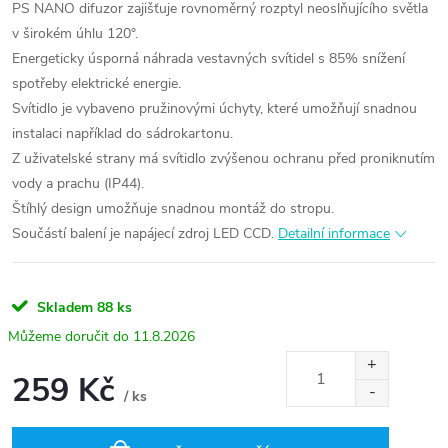
PS NANO difuzor zajišťuje rovnoměrný rozptyl neoslňujícího světla
v širokém úhlu 120°.
Energeticky úsporná náhrada vestavných svítidel s 85% snížení
spotřeby elektrické energie.
Svítidlo je vybaveno pružinovými úchyty, které umožňují snadnou
instalaci například do sádrokartonu.
Z uživatelské strany má svítidlo zvýšenou ochranu před proniknutím
vody a prachu (IP44).
Štíhlý design umožňuje snadnou montáž do stropu.
Součástí balení je napájecí zdroj LED CCD.
Detailní informace
Skladem
88 ks
11.8.2026
259 Kč
/ ks
Měrná
cena: