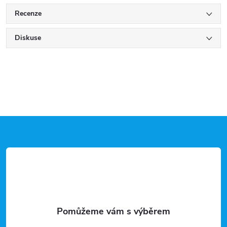
Recenze
Diskuse
Z
á
p
a