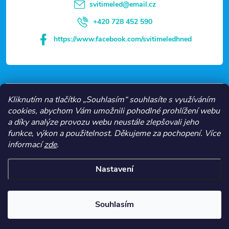
t
svitimeled
@
email.cz
í
+420 728 452 590
https://www.facebook.com/svitimeledhned
VŠE O NÁKUPU
Kliknutím na tlačítko „Souhlasím“ souhlasíte s využíváním
cookies, abychom Vám umožnili pohodlné prohlížení webu
a díky analýze provozu webu neustále zlepšovali jeho
NEJČASTĚJŠÍ KATEGORIE
funkce, výkon a použitelnost.
Děkujeme za pochopení.
Více
informací
zde
.
O NÁS
Nastavení
Copyright 2026
Svítíme LED
. Všechna práva vyhrazena.
Souhlasím
Vytvořil Shoptet