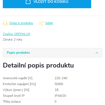
VLOŽIT DO KOŠÍKU
Dotaz k produktu
Sdílet
Značka:
GREENLUX
Záruka
:
2 roky
Popis produktu
Detailní popis produktu
Jmenovité napětí [V]
220-240
Kmitočet napájení [Hz]
50/60
Výkon (jmen.) [W]
18
Stupeň krytí IP
IP44/20
Třída izolace
II