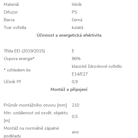
Materiál
hliník
Difuzor
PS
Barva
černá
Tvar svítidla
kulatá
Účinnost a energetická efektivita
Třída EEI (2019/2015)
E
Úspora energie*
86%
klasické žárovkové svítidlo
* vzhledem ke
E14/E27
Účiník Pf
0,9
Montáž a připojení
Průměr montážního otvoru [mm]
210
Min. vzdálenost od osvět. objektu
0,5
[m]
Montáž na normálně zápalné
ano
podklady