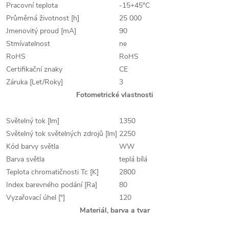
Pracovní teplota
-15+45°C
Průměrná životnost [h]
25 000
Jmenovitý proud [mA]
90
Stmívatelnost
ne
RoHS
RoHS
Certifikační znaky
CE
Záruka [Let/Roky]
3
Fotometrické vlastnosti
Světelný tok [lm]
1350
Světelný tok světelných zdrojů [lm]
2250
Kód barvy světla
WW
Barva světla
teplá bílá
Teplota chromatičnosti Tc [K]
2800
Index barevného podání [Ra]
80
Vyzařovací úhel [°]
120
Materiál, barva a tvar