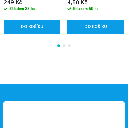
249 Kč
4,50 Kč
Skladem
33 ks
Skladem
59 ks
DO KOŠÍKU
DO KOŠÍKU
Z
á
p