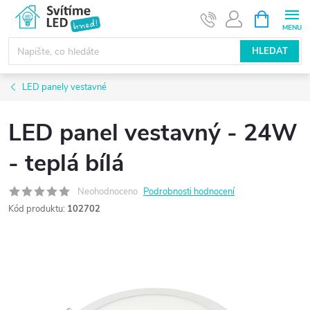
Přejít
NÁKUPNÍ
KOŠÍK
na
obsah
HLEDAT
LED panely vestavné
LED panel vestavný - 24W
- teplá bílá
Neohodnoceno
Podrobnosti hodnocení
Kód produktu:
102702