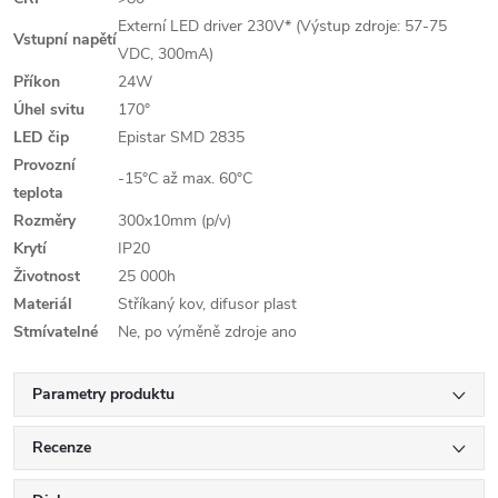
Externí LED driver 230V* (Výstup zdroje: 57-75
Vstupní napětí
VDC, 300mA)
Příkon
24W
Úhel svitu
170°
LED čip
Epistar SMD 2835
Provozní
-15°C až max. 60°C
teplota
Rozměry
300x10mm (p/v)
Krytí
IP20
Životnost
25 000h
Materiál
Stříkaný kov, difusor plast
Stmívatelné
Ne, po výměně zdroje ano
Parametry produktu
Recenze