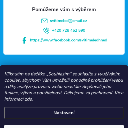
a
t
svitimeled
@
email.cz
í
+420 728 452 590
https://www.facebook.com/svitimeledhned
VŠE O NÁKUPU
Kliknutím na tlačítko „Souhlasím“ souhlasíte s využíváním
cookies, abychom Vám umožnili pohodlné prohlížení webu
a díky analýze provozu webu neustále zlepšovali jeho
NEJČASTĚJŠÍ KATEGORIE
funkce, výkon a použitelnost.
Děkujeme za pochopení.
Více
informací
zde
.
O NÁS
Nastavení
Copyright 2026
Svítíme LED
. Všechna práva vyhrazena.