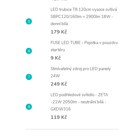
LED trubice T8 120cm vysoce svítivá
SBPC120/160lm = 2900lm 18W -
denní bílá
179 Kč
FUSE LED TUBE - Pojistka v pouzdru
startéru
9 Kč
Stmívatelný zdroj pro LED panely
24W
249 Kč
LED podhledové svítidlo - ZETA
-21W 2050lm - neutrální bílá -
GXDW316
119 Kč