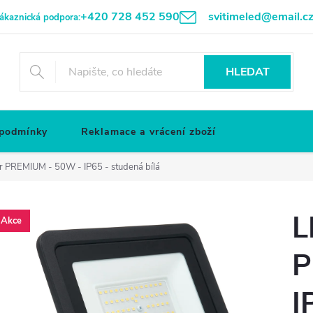
+420 728 452 590
svitimeled@email.c
ákaznická podpora:
HLEDAT
 podmínky
Reklamace a vrácení zboží
or PREMIUM - 50W - IP65 - studená bílá
L
Akce
P
I