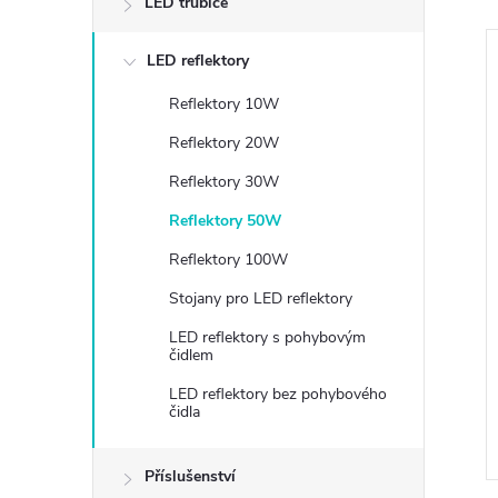
LED trubice
LED reflektory
Reflektory 10W
Reflektory 20W
Reflektory 30W
Reflektory 50W
Reflektory 100W
Stojany pro LED reflektory
lová rovná IP68 -
Spojka kabelová T IP68 -
LED reflektory s pohybovým
112222
čidlem
119 Kč
LED reflektory bez pohybového
DO KOŠÍKU
DO KOŠÍKU
čidla
2 ks
Skladem
73 ks
Kód:
112221
Kód:
112222
Příslušenství