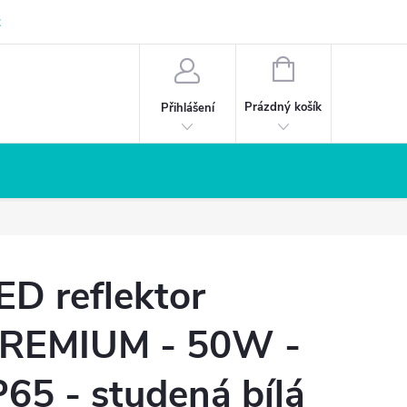
z
NÁKUPNÍ
KOŠÍK
Prázdný košík
Přihlášení
ED reflektor
REMIUM - 50W -
P65 - studená bílá