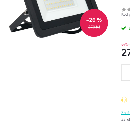
Kód 
–26 %
379 Kč
379 
2
Měr
cena
Znač
Záru