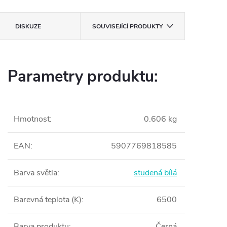
DISKUZE
SOUVISEJÍCÍ PRODUKTY
Parametry produktu:
Hmotnost
:
0.606 kg
EAN
:
5907769818585
Barva světla
:
studená bílá
Barevná teplota (K)
:
6500
Barva produktu
:
Černá