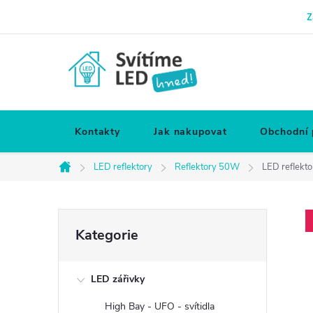
Přejít
Z
na
obsah
Kontakty
Jak nakupovat
Obchodní
LED reflektory
Reflektory 50W
LED reflekt
Domů
P
Přeskočit
Kategorie
kategorie
o
LED zářivky
s
High Bay - UFO - svítidla