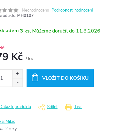
Neohodnoceno
Podrobnosti hodnocení
produktu:
MH0107
Skladem
3 ks
11.8.2026
Kč
79 Kč
/ ks
ná
:
VLOŽIT DO KOŠÍKU
Dotaz k produktu
Sdílet
Tisk
ka:
MiLio
ka
:
2 roky