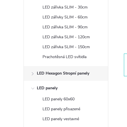
t
LED zářivka SLIM - 30cm
r
LED zářivky SLIM - 60cm
LED zářivka SLIM - 90cm
a
LED zářivka SLIM - 120cm
n
LED zářivka SLIM - 150cm
Prachotěsná LED svítidla
n
í
LED Hexagon Stropní panely
p
LED panely
LED panely 60x60
a
LED panely přisazené
n
LED panely vestavné