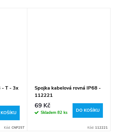
 - T - 3x
Spojka kabelová rovná IP68 -
Spojka 
112221
112222
69 Kč
119 K
DO KOŠÍKU
Skladem
82 ks
Sklad
 KOŠÍKU
Kód:
CNP25T
Kód:
112221