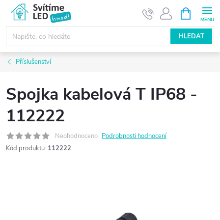
Přejít
NÁKUPNÍ
KOŠÍK
na
obsah
HLEDAT
Příslušenství
Spojka kabelová T IP68 -
112222
Neohodnoceno
Podrobnosti hodnocení
Kód produktu:
112222