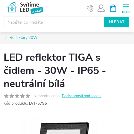
Přejít
NÁKUPNÍ
KOŠÍK
na
obsah
HLEDAT
Reflektory 30W
LED reflektor TIGA s
čidlem - 30W - IP65 -
neutrální bílá
Neohodnoceno
Podrobnosti hodnocení
Kód produktu:
LVT-5795