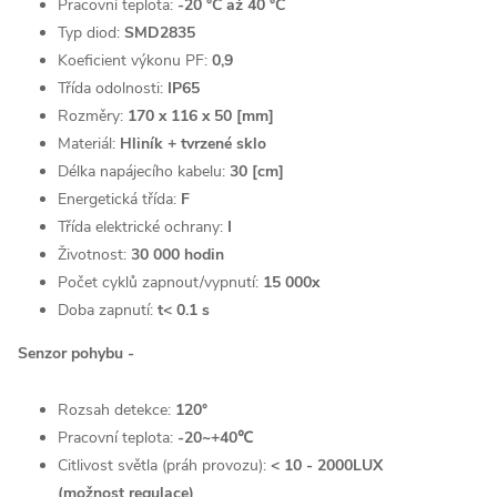
Pracovní teplota:
-20 °C až 40 °C
Typ diod:
SMD2835
Koeficient výkonu PF:
0,9
Třída odolnosti:
IP65
Rozměry:
170 x 116 x 50 [mm]
Materiál:
Hliník + tvrzené sklo
Délka napájecího kabelu:
30 [cm]
Energetická třída:
F
Třída elektrické ochrany:
I
Životnost:
30 000 hodin
Počet cyklů zapnout/vypnutí:
15 000x
Doba zapnutí:
t< 0.1 s
Senzor pohybu -
Rozsah detekce:
120°
Pracovní teplota:
-20~+40℃
Citlivost světla (práh provozu):
< 10 - 2000LUX
(možnost
regulace)