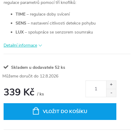
regulace parametrů pomocí tří knoflíků:
TIME
– regulace doby svícení
SENS
– nastavení citlivosti detekce pohybu
LUX
– spolupráce se senzorem soumraku
Detailní informace
Skladem u dodavatele
52 ks
12.8.2026
339 Kč
/ ks
Měrná
cena:
VLOŽIT DO KOŠÍKU