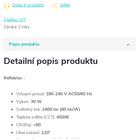
Dotaz k produktu
Sdílet
Značka:
LVT
Záruka
:
2 roky
Popis produktu
Detailní popis produktu
Reflektor -
Vstupní proud:
180-240 V AC50/60 Hz
Výkon:
30 W
Světelný tok:
2400 lm (80 lm/W)
Teplota světla (CCT):
4500K
CRI(Ra):
>80
Úhel svícení:
120°