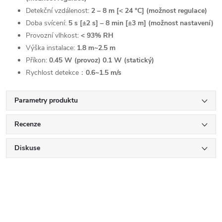
Detekční vzdálenost:
2 – 8 m [< 24 °C] (možnost regulace)
Doba svícení:
5 s [±2 s] – 8 min [±3 m] (možnost nastavení)
Provozní vlhkost:
< 93% RH
Výška instalace:
1.8 m~2.5 m
Příkon:
0.45 W (provoz) 0.1 W (statický)
Rychlost detekce：
0.6~1.5 m/s
Parametry produktu
Recenze
Diskuse