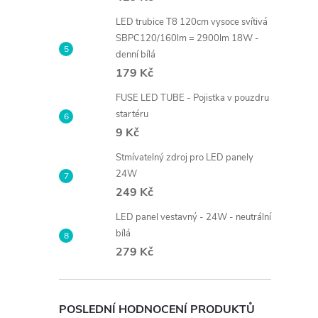
LED trubice T8 120cm vysoce svítivá
SBPC120/160lm = 2900lm 18W -
denní bílá
179 Kč
FUSE LED TUBE - Pojistka v pouzdru
startéru
9 Kč
Stmívatelný zdroj pro LED panely
24W
249 Kč
LED panel vestavný - 24W - neutrální
bílá
279 Kč
POSLEDNÍ HODNOCENÍ PRODUKTŮ