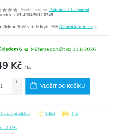
Neohodnoceno
Podrobnosti hodnocení
produktu:
VT-4934/SKU-6745
reflektor 30W v třídě krytí IP65
Detailní informace
Skladem
6 ks
11.8.2026
49 Kč
/ ks
ná
:
VLOŽIT DO KOŠÍKU
Dotaz k produktu
Sdílet
Tisk
ka:
V-TAC