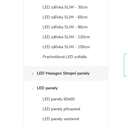
t
LED zářivka SLIM - 30cm
r
LED zářivky SLIM - 60cm
LED zářivka SLIM - 90cm
a
LED zářivka SLIM - 120cm
n
LED zářivka SLIM - 150cm
Prachotěsná LED svítidla
n
í
LED Hexagon Stropní panely
p
LED panely
LED panely 60x60
a
LED panely přisazené
n
LED panely vestavné