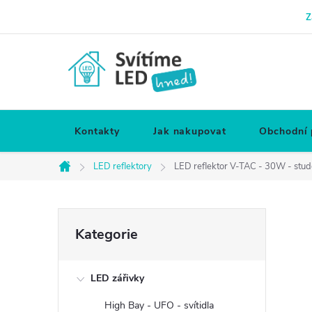
Přejít
Z
na
obsah
Kontakty
Jak nakupovat
Obchodní
LED reflektory
LED reflektor V-TAC - 30W - stud
Domů
P
Přeskočit
Kategorie
kategorie
o
LED zářivky
s
High Bay - UFO - svítidla