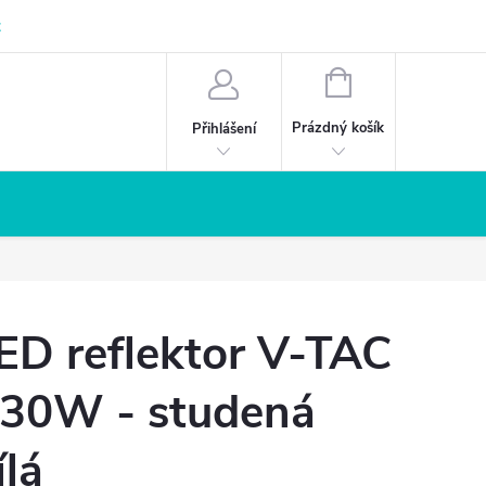
z
NÁKUPNÍ
KOŠÍK
Prázdný košík
Přihlášení
ED reflektor V-TAC
 30W - studená
ílá