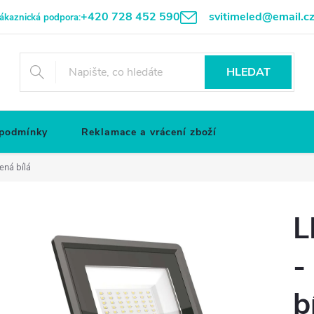
+420 728 452 590
svitimeled@email.c
ákaznická podpora:
HLEDAT
 podmínky
Reklamace a vrácení zboží
ená bílá
L
-
b