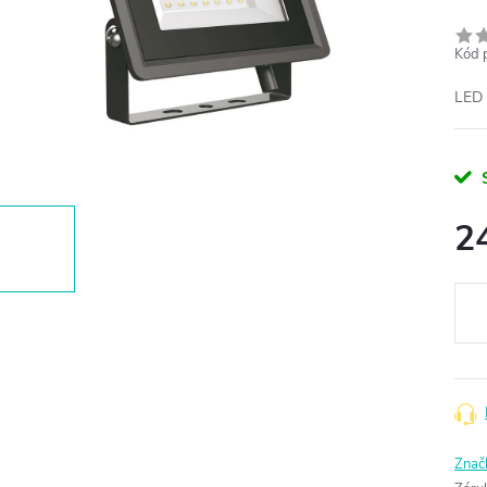
Kód 
LED 
2
Měr
cena
Znač