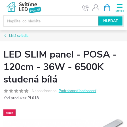
Přejít
NÁKUPNÍ
KOŠÍK
na
obsah
HLEDAT
LED svítidla
LED SLIM panel - POSA -
120cm - 36W - 6500K
studená bílá
Neohodnoceno
Podrobnosti hodnocení
Kód produktu:
PL018
Akce