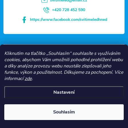
svitimeled
@
email.cz
í
+420 728 452 590
https://www.facebook.com/svitimeledhned
VŠE O NÁKUPU
Kliknutím na tlačítko „Souhlasím“ souhlasíte s využíváním
cookies, abychom Vám umožnili pohodlné prohlížení webu
a díky analýze provozu webu neustále zlepšovali jeho
NEJČASTĚJŠÍ KATEGORIE
funkce, výkon a použitelnost.
Děkujeme za pochopení.
Více
informací
zde
.
O NÁS
Nastavení
Copyright 2026
Svítíme LED
. Všechna práva vyhrazena.
Souhlasím
Vytvořil Shoptet