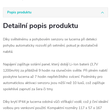
Popis produktu
Detailní popis produktu
Díky světelnému a pohybovém senzoru se lucerna při detekci
pohybu automaticky rozsvítí při setmění, pokud je dostatečně
nabitá.
Napájení zajišťuje solární panel, který dobíjí Li-Ion baterii (3,7V
1200mAh) za přibližně 9 hodin na slunečním světle. Při plném nabití
poskytne lucerna až 7 hodin nepřetržitého svícení. Podmínky pro
automatickou aktivaci senzoru jsou nižší než 10 luxů, což zajišťuje
spolehlivé zapnutí za šera či tmy.
Díky krytí IP44 je lucerna odolná vůči stříkající vodě, což ji činí ideální
volbou pro venkovní použití. Kompaktní rozměry 117 x 57 x 167