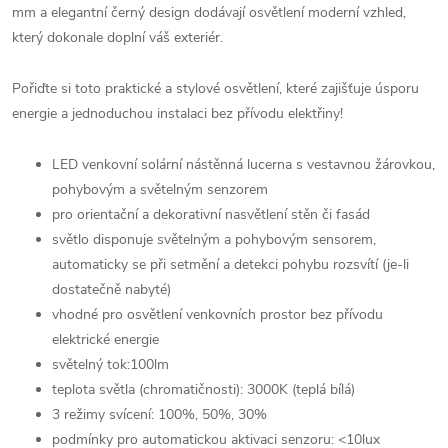
mm a elegantní černý design dodávají osvětlení moderní vzhled,
který dokonale doplní váš exteriér.
Pořiďte si toto praktické a stylové osvětlení, které zajišťuje úsporu
energie a jednoduchou instalaci bez přívodu elektřiny!
LED venkovní solární nástěnná lucerna s vestavnou žárovkou,
pohybovým a světelným senzorem
pro orientační a dekorativní nasvětlení stěn či fasád
světlo disponuje světelným a pohybovým sensorem,
automaticky se při setmění a detekci pohybu rozsvítí (je-li
dostatečně nabyté)
vhodné pro osvětlení venkovních prostor bez přívodu
elektrické energie
světelný tok:100lm
teplota světla (chromatičnosti): 3000K (teplá bílá)
3 režimy svícení: 100%, 50%, 30%
podmínky pro automatickou aktivaci senzoru: <10lux