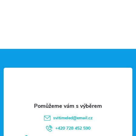
Z
á
p
a
t
svitimeled
@
email.cz
í
+420 728 452 590