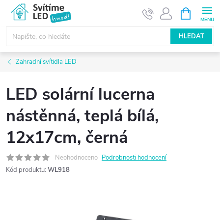
Přejít
NÁKUPNÍ
KOŠÍK
na
obsah
HLEDAT
Zahradní svítidla LED
LED solární lucerna
nástěnná, teplá bílá,
12x17cm, černá
Neohodnoceno
Podrobnosti hodnocení
Kód produktu:
WL918