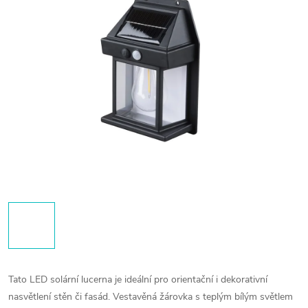
Tato LED solární lucerna je ideální pro orientační i dekorativní
nasvětlení stěn či fasád. Vestavěná žárovka s teplým bílým světlem