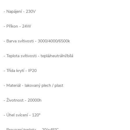
- Napájení - 230V
- Příkon - 24W
- Barva svítivosti - 3000/4000/6500k
- Teplota svítivosti - teplá/neutrální/bílá
- Třída krytí - IP20
- Materiál - lakovaný plech / plast
- Životnost - 20000h
- Úhel svícení - 120°
- Provozní teplota - -20/+45°C