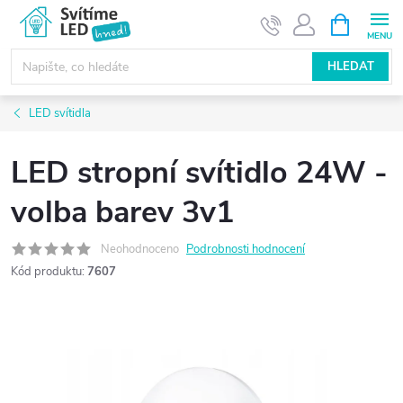
Přejít
NÁKUPNÍ
KOŠÍK
na
obsah
HLEDAT
LED svítidla
LED stropní svítidlo 24W -
volba barev 3v1
Neohodnoceno
Podrobnosti hodnocení
Kód produktu:
7607