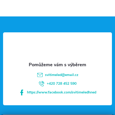
Z
á
p
a
t
svitimeled
@
email.cz
í
+420 728 452 590
https://www.facebook.com/svitimeledhned