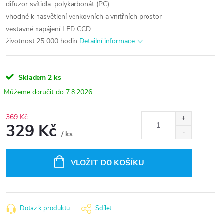
difuzor svítidla: polykarbonát (PC)
vhodné k nasvětlení venkovních a vnitřních prostor
vestavné napájení LED CCD
životnost 25 000 hodin
Detailní informace
Skladem
2 ks
7.8.2026
369 Kč
329 Kč
/ ks
Měrná
cena:
VLOŽIT DO KOŠÍKU
Dotaz k produktu
Sdílet