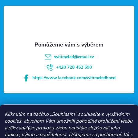
á
p
a
t
svitimeled
@
email.cz
í
+420 728 452 590
https://www.facebook.com/svitimeledhned
VŠE O NÁKUPU
Kliknutím na tlačítko „Souhlasím“ souhlasíte s využíváním
cookies, abychom Vám umožnili pohodlné prohlížení webu
a díky analýze provozu webu neustále zlepšovali jeho
NEJČASTĚJŠÍ KATEGORIE
funkce, výkon a použitelnost.
Děkujeme za pochopení.
Více