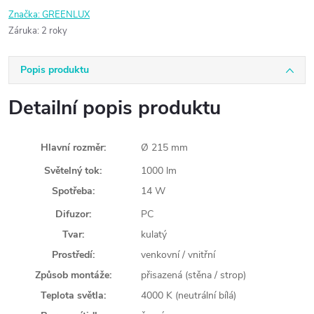
Značka:
GREENLUX
Záruka
:
2 roky
Popis produktu
Detailní popis produktu
Hlavní rozměr:
Ø 215 mm
Světelný tok:
1000 lm
Spotřeba:
14 W
Difuzor:
PC
Tvar:
kulatý
Prostředí:
venkovní / vnitřní
Způsob montáže:
přisazená (stěna / strop)
Teplota světla:
4000 K (neutrální bílá)