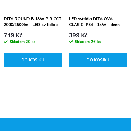
DITA ROUND B 18W PIR CCT
LED svítidlo DITA OVAL
2000/2500lm - LED svítidlo s
CLASIC IP54 - 14W - denní
PIR senzorem
bílá
749 Kč
399 Kč
Skladem
20 ks
Skladem
26 ks
DO KOŠÍKU
DO KOŠÍKU
Z