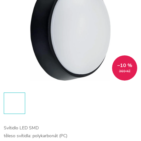
–10 %
369 Kč
Svítidlo LED SMD
těleso svítidla: polykarbonát (PC)