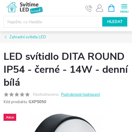
Přejít
NÁKUPNÍ
KOŠÍK
na
obsah
HLEDAT
Zahradní svítidla LED
LED svítidlo DITA ROUND
IP54 - černé - 14W - denní
bílá
Neohodnoceno
Podrobnosti hodnocení
Kód produktu:
GXPS050
Akce