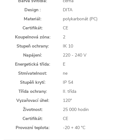
Barva svítidla:
černá
Design :
DITA
Materiál:
polykarbonát (PC)
Certifikát:
CE
Koupelnová zóna:
2
Stupeň ochrany:
IK 10
Napájení:
220 - 240 V
Energetická třída:
E
Stmívatelnost:
ne
Stupěň krytí:
IP 54
Třída ochrany:
II. třída
Vyzařovací úhel:
120°
Životnost:
25 000 hodin
Certifikát:
CE
Provozní teplota:
-20 + 40 °C