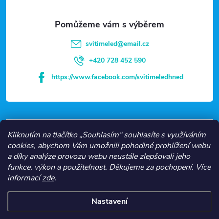
a
t
svitimeled
@
email.cz
í
+420 728 452 590
https://www.facebook.com/svitimeledhned
VŠE O NÁKUPU
Kliknutím na tlačítko „Souhlasím“ souhlasíte s využíváním
cookies, abychom Vám umožnili pohodlné prohlížení webu
a díky analýze provozu webu neustále zlepšovali jeho
NEJČASTĚJŠÍ KATEGORIE
funkce, výkon a použitelnost.
Děkujeme za pochopení.
Více
informací
zde
.
O NÁS
Nastavení