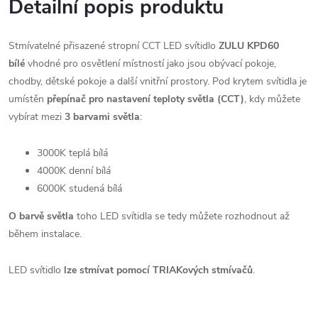
Detailní popis produktu
Stmívatelné přisazené stropní CCT LED svítidlo
ZULU KPD60
bílé
vhodné pro osvětlení místností jako jsou obývací pokoje,
chodby, dětské pokoje a další vnitřní prostory. Pod krytem svítidla je
umístěn
přepínač pro nastavení teploty světla (CCT)
, kdy můžete
vybírat mezi
3 barvami světla
:
3000K teplá bílá
4000K denní bílá
6000K studená bílá
O barvě světla
toho LED svítidla se tedy můžete rozhodnout až
během instalace.
LED svítidlo
lze stmívat
pomocí TRIAKových stmívačů
.