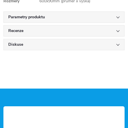
Rozměry
600x90mm (průměr x výška)
Parametry produktu
Recenze
Diskuse
Z
á
p