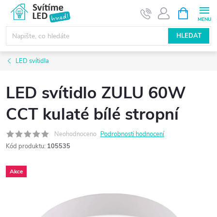
Přejít
NÁKUPNÍ
KOŠÍK
na
obsah
HLEDAT
LED svítidla
LED svítidlo ZULU 60W
CCT kulaté bílé stropní
Neohodnoceno
Podrobnosti hodnocení
Kód produktu:
105535
Akce