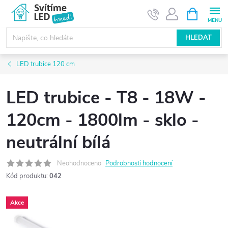
Přejít
NÁKUPNÍ
KOŠÍK
na
obsah
HLEDAT
LED trubice 120 cm
LED trubice - T8 - 18W -
120cm - 1800lm - sklo -
neutrální bílá
Neohodnoceno
Podrobnosti hodnocení
Kód produktu:
042
Akce