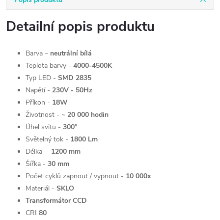
Detailní popis produktu
Barva –
neutrální bílá
Teplota barvy -
4000-
4500K
Typ LED -
SMD 2835
Napětí -
230V - 50Hz
Příkon -
18W
Životnost - ~
20 000 hodin
Úhel svitu -
30
0°
Světelný tok -
1800 Lm
Délka -
1200 mm
Šířka -
30 mm
Počet cyklů zapnout / vypnout -
10 000x
Materiál -
SKLO
Transformátor CCD
CRI
80