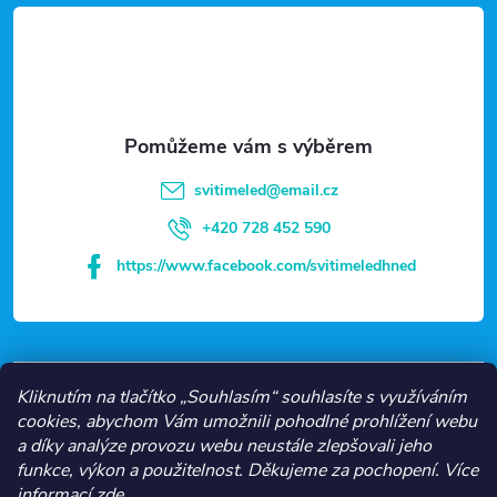
á
p
a
t
svitimeled
@
email.cz
í
+420 728 452 590
https://www.facebook.com/svitimeledhned
VŠE O NÁKUPU
Kliknutím na tlačítko „Souhlasím“ souhlasíte s využíváním
cookies, abychom Vám umožnili pohodlné prohlížení webu
a díky analýze provozu webu neustále zlepšovali jeho
NEJČASTĚJŠÍ KATEGORIE
funkce, výkon a použitelnost.
Děkujeme za pochopení.
Více
informací
zde
.