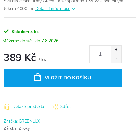
Svítidlo české firmy Greenlux se spotřebou 38 W a světelným
tokem 4000 lm.
Detailní informace
Skladem
4 ks
7.8.2026
389 Kč
/ ks
Měrná
cena:
VLOŽIT DO KOŠÍKU
Dotaz k produktu
Sdílet
Značka:
GREENLUX
Záruka
:
2 roky