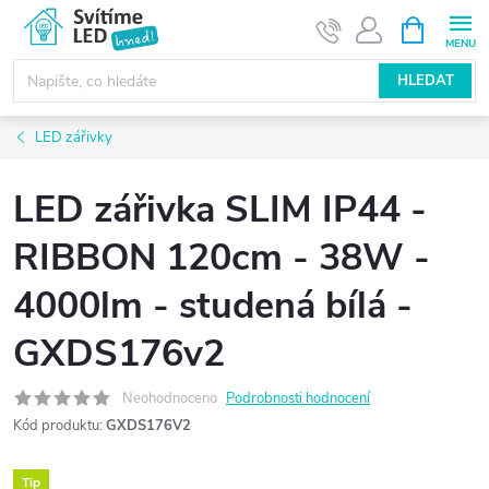
Přejít
NÁKUPNÍ
KOŠÍK
na
obsah
HLEDAT
LED zářivky
LED zářivka SLIM IP44 -
RIBBON 120cm - 38W -
4000lm - studená bílá -
GXDS176v2
Neohodnoceno
Podrobnosti hodnocení
Kód produktu:
GXDS176V2
Tip