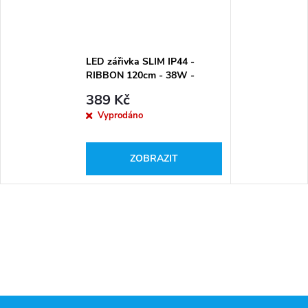
LED zářivka SLIM IP44 -
RIBBON 120cm - 38W -
4000lm - denní bílá -
389 Kč
GXDS177V2
Vyprodáno
ZOBRAZIT