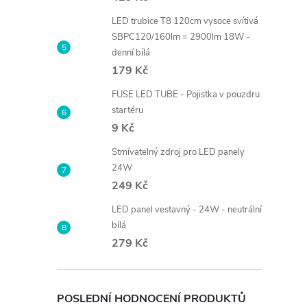
LED trubice T8 120cm vysoce svítivá
SBPC120/160lm = 2900lm 18W -
denní bílá
179 Kč
FUSE LED TUBE - Pojistka v pouzdru
startéru
9 Kč
Stmívatelný zdroj pro LED panely
24W
249 Kč
LED panel vestavný - 24W - neutrální
bílá
279 Kč
POSLEDNÍ HODNOCENÍ PRODUKTŮ