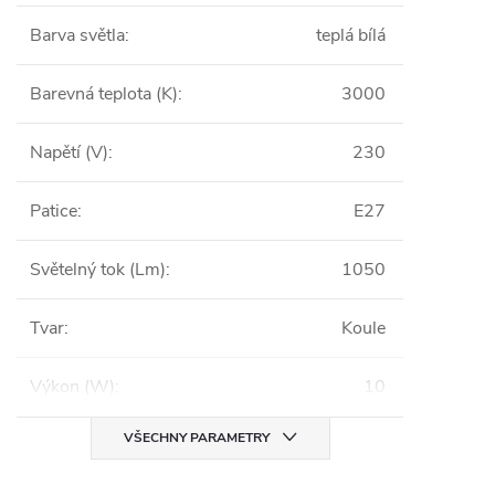
Barva světla
:
teplá bílá
Barevná teplota (K)
:
3000
Napětí (V)
:
230
Patice
:
E27
Světelný tok (Lm)
:
1050
Tvar
:
Koule
Výkon (W)
:
10
VŠECHNY PARAMETRY