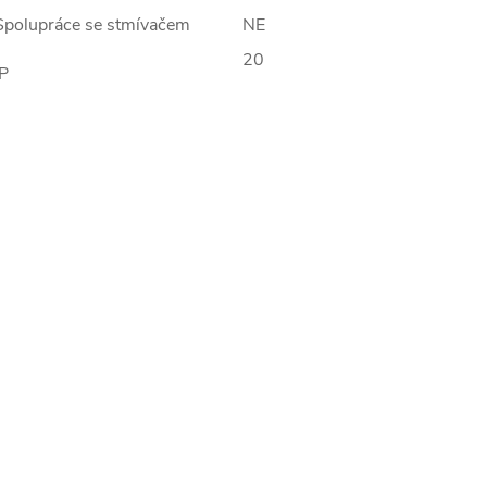
Spolupráce se stmívačem
NE
20
IP