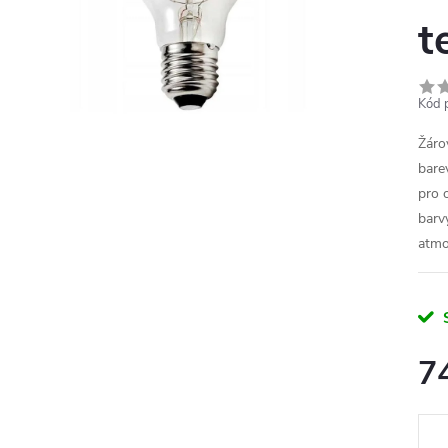
t
Kód 
Žáro
bare
pro 
barv
atmo
7
Měr
cena