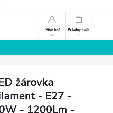
z
NÁKUPNÍ
KOŠÍK
Prázdný košík
Přihlášení
ED žárovka
ilament - E27 -
0W - 1200Lm -