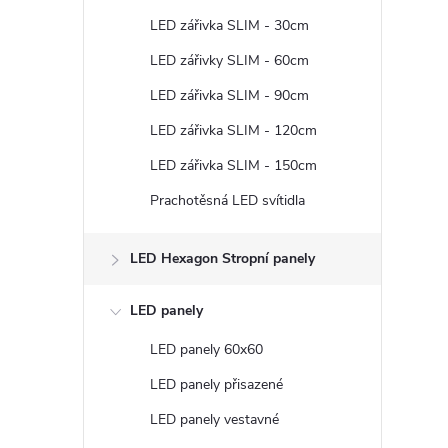
t
LED zářivka SLIM - 30cm
r
LED zářivky SLIM - 60cm
LED zářivka SLIM - 90cm
a
LED zářivka SLIM - 120cm
n
LED zářivka SLIM - 150cm
Prachotěsná LED svítidla
n
í
LED Hexagon Stropní panely
p
LED panely
LED panely 60x60
a
LED panely přisazené
n
LED panely vestavné