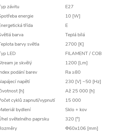
Typ závitu
E27
Spotřeba energie
10 [W]
Energetická třída
E
Světlá barva
Teplá bílá
Teplota barvy světla
2700 [K]
Typ LED
FILAMENT / COB
Stream je skvělý
1200 [Lm]
Index podání barev
Ra ≥80
Napájecí napětí
230 [V] ~50 [Hz]
Životnost [h]
Až 25 000 [h]
Počet cyklů zapnutí/vypnutí
15 000
Materiál bydlení
Sklo + kov
Úhel světelného paprsku
320 [°]
Rozměry
Φ60x106 [mm]