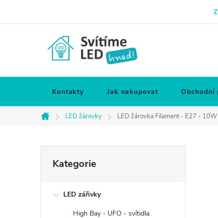
Přejít
Z
na
obsah
Kontakty
Jak nakupovat
Obchodní
LED žárovky
LED žárovka Filament - E27 - 10W 
Domů
P
Přeskočit
Kategorie
kategorie
o
LED zářivky
s
High Bay - UFO - svítidla