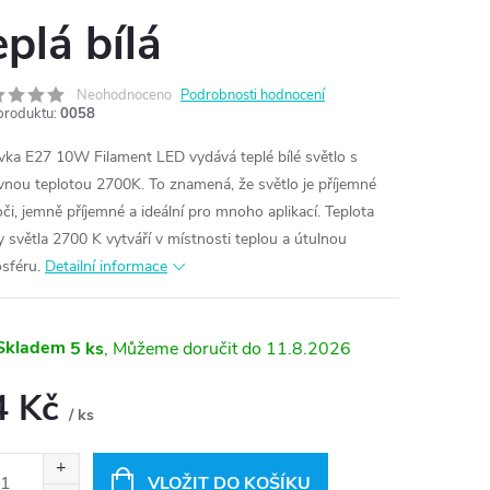
eplá bílá
Neohodnoceno
Podrobnosti hodnocení
produktu:
0058
vka E27 10W Filament LED vydává teplé bílé světlo s
vnou teplotou 2700K. To znamená, že světlo je příjemné
oči, jemně příjemné a ideální pro mnoho aplikací. Teplota
y světla 2700 K vytváří v místnosti teplou a útulnou
sféru.
Detailní informace
Skladem
5 ks
11.8.2026
4 Kč
/ ks
ná
:
VLOŽIT DO KOŠÍKU