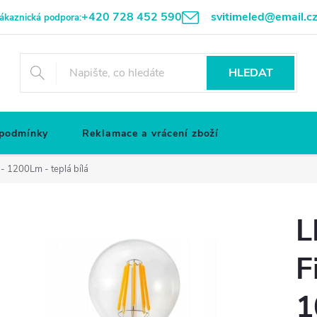
+420 728 452 590
svitimeled@email.c
ákaznická podpora:
HLEDAT
 podmínky
Reklamace a vrácení zboží
- 1200Lm - teplá bílá
L
F
1