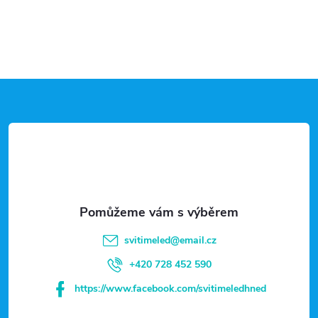
Z
á
p
a
t
svitimeled
@
email.cz
í
+420 728 452 590
https://www.facebook.com/svitimeledhned