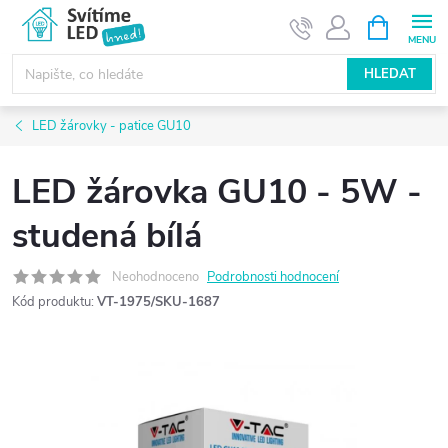
Přejít
NÁKUPNÍ
KOŠÍK
na
obsah
HLEDAT
LED žárovky - patice GU10
LED žárovka GU10 - 5W -
studená bílá
Neohodnoceno
Podrobnosti hodnocení
Kód produktu:
VT-1975/SKU-1687