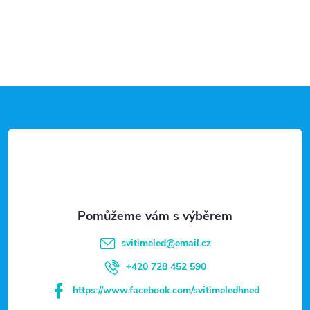
Z
á
p
a
t
svitimeled
@
email.cz
í
+420 728 452 590
https://www.facebook.com/svitimeledhned