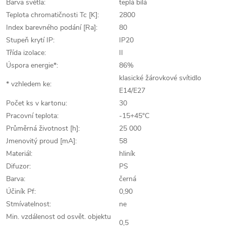
Barva světla:
teplá bílá
Teplota chromatičnosti Tc [K]:
2800
Index barevného podání [Ra]:
80
Stupeň krytí IP:
IP20
Třída izolace:
II
Úspora energie*:
86%
klasické žárovkové svítidlo
* vzhledem ke:
E14/E27
Počet ks v kartonu:
30
Pracovní teplota:
-15+45°C
Průměrná životnost [h]:
25 000
Jmenovitý proud [mA]:
58
Materiál:
hliník
Difuzor:
PS
Barva:
černá
Účiník Pf:
0,90
Stmívatelnost:
ne
Min. vzdálenost od osvět. objektu
0,5