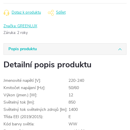
Dotaz k produktu
Sdílet
Značka:
GREENLUX
Záruka
:
2 roky
Popis produktu
Detailní popis produktu
Jmenovité napětí [V]:
220-240
Kmitočet napájení [Hz]:
50/60
Výkon (jmen.) [W]:
12
Světelný tok [lm]:
850
Světelný tok světelných zdrojů [lm]:
1400
Třída EEI (2019/2015):
E
Kód barvy světla:
WW