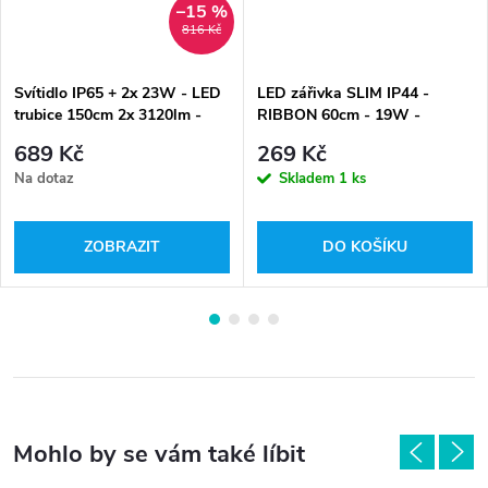
–15 %
816 Kč
Svítidlo IP65 + 2x 23W - LED
LED zářivka SLIM IP44 -
trubice 150cm 2x 3120lm -
RIBBON 60cm - 19W -
denní bílá
1900lm - studená bílá -
689 Kč
269 Kč
GXDS174
Na dotaz
Skladem
1 ks
ZOBRAZIT
DO KOŠÍKU