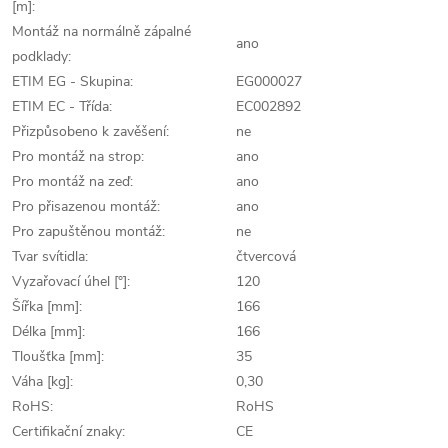
[m]:
Montáž na normálně zápalné
ano
podklady:
ETIM EG - Skupina:
EG000027
ETIM EC - Třída:
EC002892
Přizpůsobeno k zavěšení:
ne
Pro montáž na strop:
ano
Pro montáž na zeď:
ano
Pro přisazenou montáž:
ano
Pro zapuštěnou montáž:
ne
Tvar svítidla:
čtvercová
Vyzařovací úhel [°]:
120
Šířka [mm]:
166
Délka [mm]:
166
Tloušťka [mm]:
35
Váha [kg]:
0,30
RoHS:
RoHS
Certifikační znaky:
CE