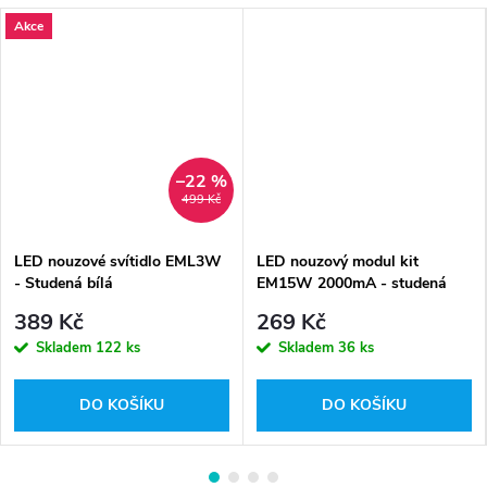
Akce
–22 %
499 Kč
LED nouzové svítidlo EML3W
LED nouzový modul kit
- Studená bílá
EM15W 2000mA - studená
bílá
389 Kč
269 Kč
Skladem
122 ks
Skladem
36 ks
DO KOŠÍKU
DO KOŠÍKU