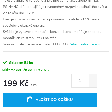
Těleso svítidla je vyrobeno z kvalitně černě lakovaného hliníku.
PS NANO difuzor zajišťuje rovnoměrný rozptyl neoslňujícího světla
v širokém úhlu 120°.
Energeticky úsporná náhrada přisazených svítidel s 85% snížení
spotřeby elektrické energie.
Svítidlo je vybaveno montážní konzolí, která umožňuje snadnou
montáž jak ke stropu, tak i na stěnu.
Součástí balení je napájecí zdroj LED CCD
Detailní informace
Skladem
51 ks
11.8.2026
199 Kč
/ ks
Měrná
cena:
VLOŽIT DO KOŠÍKU