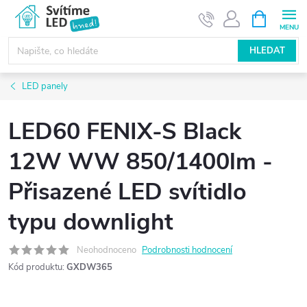
Přejít
NÁKUPNÍ
KOŠÍK
na
obsah
HLEDAT
LED panely
LED60 FENIX-S Black
12W WW 850/1400lm -
Přisazené LED svítidlo
typu downlight
Neohodnoceno
Podrobnosti hodnocení
Kód produktu:
GXDW365