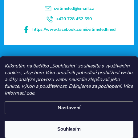
t
svitimeled
@
email.cz
í
+420 728 452 590
https://www.facebook.com/svitimeledhned
VŠE O NÁKUPU
Kliknutím na tlačítko „Souhlasím“ souhlasíte s využíváním
cookies, abychom Vám umožnili pohodlné prohlížení webu
a díky analýze provozu webu neustále zlepšovali jeho
NEJČASTĚJŠÍ KATEGORIE
funkce, výkon a použitelnost.
Děkujeme za pochopení.
Více
informací
zde
.
O NÁS
Nastavení
Copyright 2026
Svítíme LED
. Všechna práva vyhrazena.
Souhlasím
Vytvořil Shoptet