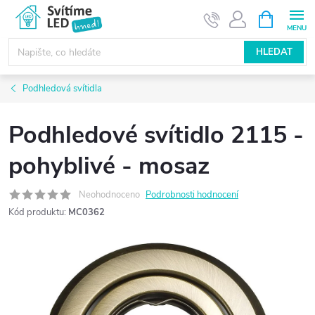
Přejít
NÁKUPNÍ
KOŠÍK
na
obsah
HLEDAT
Podhledová svítidla
Podhledové svítidlo 2115 -
pohyblivé - mosaz
Neohodnoceno
Podrobnosti hodnocení
Kód produktu:
MC0362