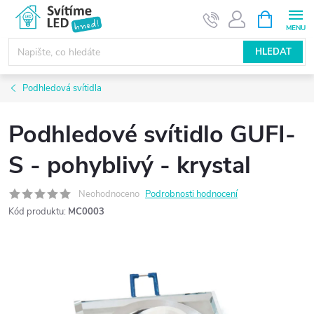
Přejít
NÁKUPNÍ
KOŠÍK
na
obsah
HLEDAT
Podhledová svítidla
Podhledové svítidlo GUFI-
S - pohyblivý - krystal
Neohodnoceno
Podrobnosti hodnocení
Kód produktu:
MC0003