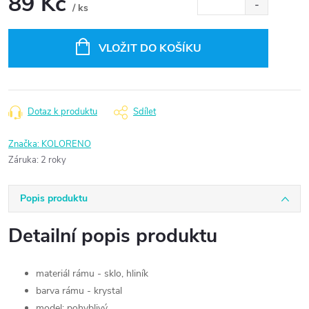
89 Kč
/ ks
Měrná
cena:
VLOŽIT DO KOŠÍKU
Dotaz k produktu
Sdílet
Značka:
KOLORENO
Záruka
:
2 roky
Popis produktu
Detailní popis produktu
materiál rámu - sklo, hliník
barva rámu - krystal
model: pohyblivý