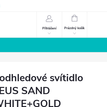
z
NÁKUPNÍ
KOŠÍK
Prázdný košík
Přihlášení
odhledové svítidlo
EUS SAND
HITE+GOLD