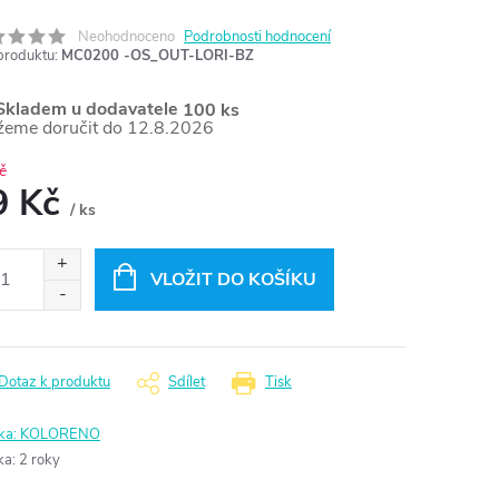
Neohodnoceno
Podrobnosti hodnocení
produktu:
MC0200 -OS_OUT-LORI-BZ
kladem u dodavatele
100 ks
12.8.2026
č
9 Kč
/ ks
ná
:
VLOŽIT DO KOŠÍKU
Dotaz k produktu
Sdílet
Tisk
ka:
KOLORENO
ka
:
2 roky