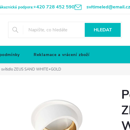
+420 728 452 590
svitimeled@email.c
ákaznická podpora:
HLEDAT
 podmínky
Reklamace a vrácení zboží
é svítidlo ZEUS SAND WHITE+GOLD
P
Z
W