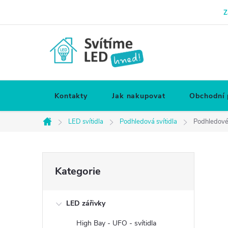
Přejít
Z
na
obsah
Kontakty
Jak nakupovat
Obchodní
LED svítidla
Podhledová svítidla
Podhledov
Domů
P
Přeskočit
Kategorie
kategorie
o
LED zářivky
s
High Bay - UFO - svítidla