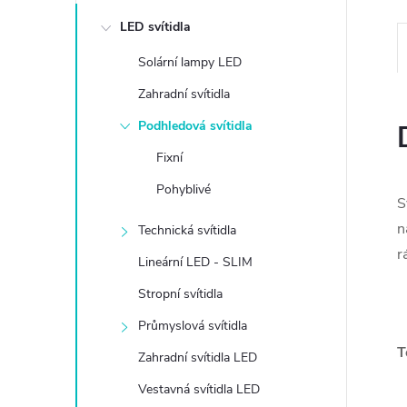
e
LED svítidla
l
Solární lampy LED
Zahradní svítidla
Podhledová svítidla
Fixní
Pohyblivé
S
n
Technická svítidla
r
Lineární LED - SLIM
Stropní svítidla
Průmyslová svítidla
T
Zahradní svítidla LED
Vestavná svítidla LED