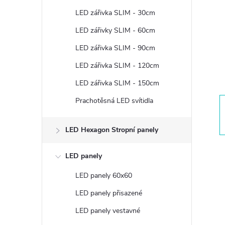
t
LED zářivka SLIM - 30cm
r
LED zářivky SLIM - 60cm
LED zářivka SLIM - 90cm
a
LED zářivka SLIM - 120cm
n
LED zářivka SLIM - 150cm
Prachotěsná LED svítidla
n
í
LED Hexagon Stropní panely
p
LED panely
LED panely 60x60
a
LED panely přisazené
n
LED panely vestavné