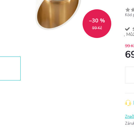
Kód 
–30 %
99 Kč
S
99 K
6
Měr
cena
Znač
Záru