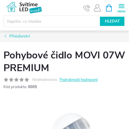
Přejít
NÁKUPNÍ
KOŠÍK
na
obsah
HLEDAT
Příslušenství
Pohybové čidlo MOVI 07W
PREMIUM
Neohodnoceno
Podrobnosti hodnocení
Kód produktu:
0005