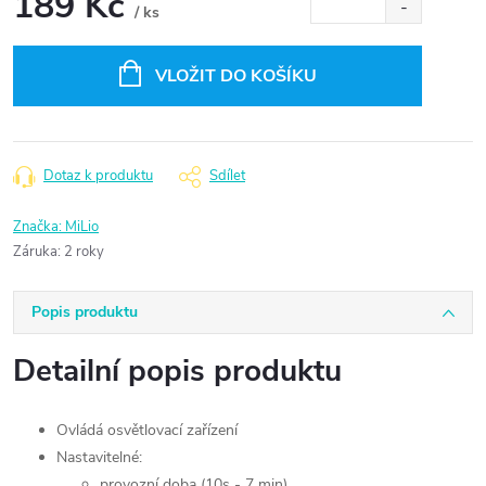
189 Kč
/ ks
Měrná
cena:
VLOŽIT DO KOŠÍKU
Dotaz k produktu
Sdílet
Značka:
MiLio
Záruka
:
2 roky
Popis produktu
Detailní popis produktu
Ovládá osvětlovací zařízení
Nastavitelné:
provozní doba (10s - 7 min)