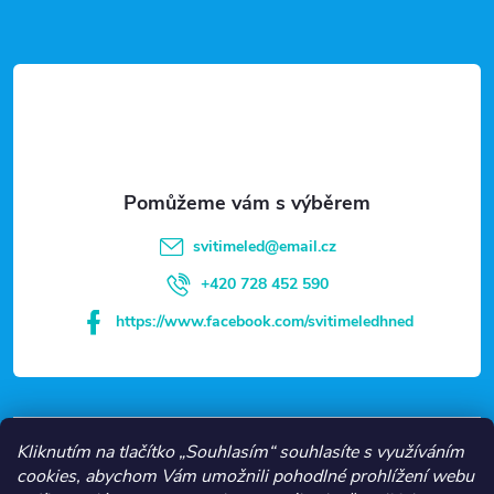
Z
á
p
a
t
svitimeled
@
email.cz
í
+420 728 452 590
https://www.facebook.com/svitimeledhned
VŠE O NÁKUPU
Kliknutím na tlačítko „Souhlasím“ souhlasíte s využíváním
cookies, abychom Vám umožnili pohodlné prohlížení webu