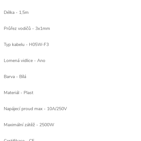
Délka - 1,5m
Průřez vodičů - 3x1mm
Typ kabelu - H05W-F3
Lomená vidlice - Ano
Barva - Bílá
Materiál - Plast
Napájecí proud max - 10A/250V
Maximální zátěž - 2500W
Certifikace - CE