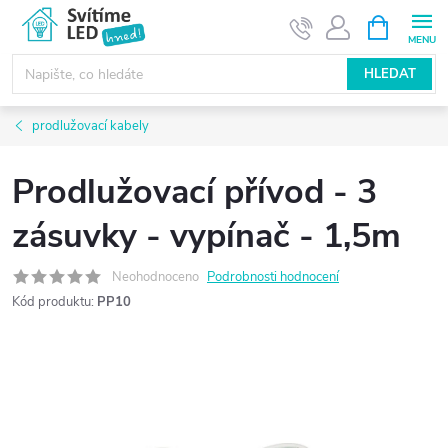
Přejít
NÁKUPNÍ
KOŠÍK
na
obsah
HLEDAT
prodlužovací kabely
Prodlužovací přívod - 3
zásuvky - vypínač - 1,5m
Neohodnoceno
Podrobnosti hodnocení
Kód produktu:
PP10