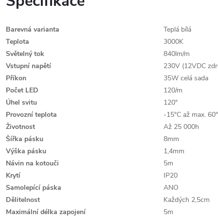
Specifikace
Barevná varianta
Teplá bílá
Teplota
3000K
Světelný tok
840lm/m
Vstupní napětí
230V (12VDC zdro
Příkon
35W celá sada
Počet LED
120/m
Úhel svitu
120°
Provozní teplota
-15°C až max. 60
Životnost
Až 25 000h
Šířka pásku
8mm
Výška pásku
1,4mm
Návin na kotouči
5m
Krytí
IP20
Samolepící páska
ANO
Dělitelnost
Každých 2,5cm
Maximální délka zapojení
5m