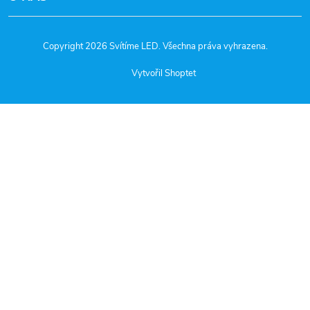
Copyright 2026
Svítíme LED
. Všechna práva vyhrazena.
Vytvořil Shoptet