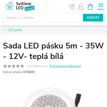
Přejít
NÁKUPNÍ
KOŠÍK
na
obsah
HLEDAT
LED pásky
Sada LED pásku 5m - 35W
- 12V- teplá bílá
Neohodnoceno
Podrobnosti hodnocení
Kód produktu:
076600