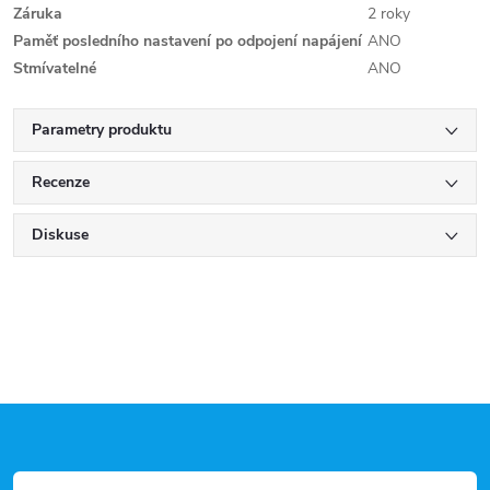
Záruka
2 roky
Paměť posledního nastavení po odpojení napájení
ANO
Stmívatelné
ANO
Parametry produktu
Recenze
Diskuse
Z
á