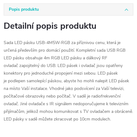
Popis produktu
Detailní popis produktu
Sada LED pásku USB-4M5W-RGB za příznivou cenu, která je
určená především pro domácí použití. Kompletní sada USB RGB
LED pásku obsahuje 4m RGB LED pásku a dálkový RF
ovladač zapojitelný do USB. LED pásek i ovladač jsou opatřeny
konektory pro jednoduché propojení mezi sebou. LED pásek
je podlepen samolepící páskou, abyste ho mohli nalepit LED pásek
na místo Vaší instalace. Vhodné jako podsvícení za Vaší televizi,
počítačové obrazovky nebo počítač. V sadě je radiofrekvenční
ovladač. Jiné ovladače s IR signálem nedoporučujeme k televizním
přijímačům, jelikož mohou komunikovat s TV ovladačem a obráceně.
LED pásky v sadě můžete zkracovat po 10cm modulech.