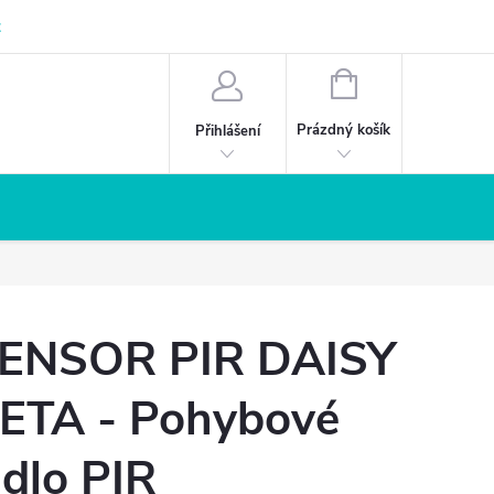
z
NÁKUPNÍ
KOŠÍK
Prázdný košík
Přihlášení
ENSOR PIR DAISY
ETA - Pohybové
idlo PIR