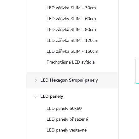
t
LED zářivka SLIM - 30cm
r
LED zářivky SLIM - 60cm
LED zářivka SLIM - 90cm
a
LED zářivka SLIM - 120cm
n
LED zářivka SLIM - 150cm
Prachotěsná LED svítidla
n
í
LED Hexagon Stropní panely
p
LED panely
LED panely 60x60
a
LED panely přisazené
n
LED panely vestavné