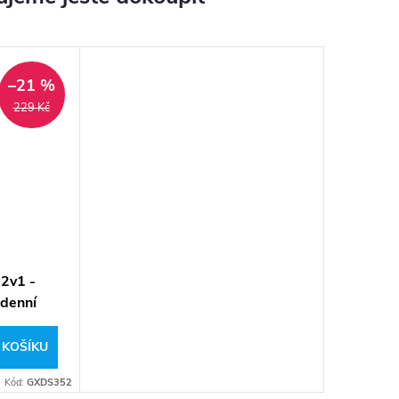
–21 %
229 Kč
 2v1 -
denní
 KOŠÍKU
Kód:
GXDS352