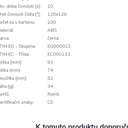
in. doba činnosti [s]:
10
hel činnosti čidla [°]:
120x120
očet ks v kartonu:
200
ateriál:
ABS
arva:
černá
TIM EG - Skupina:
EG000013
TIM EC - Třída:
EC000133
ýška [mm]:
63
élka (mm):
74
loušťka [mm]:
52
áha [g]:
34
oHS:
RoHS
ertifikační znaky:
CE
K tomuto produktu doporuču