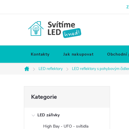
Přejít
Z
na
obsah
Kontakty
Jak nakupovat
Obchodní
LED reflektory
LED reflektory s pohybovým čidl
Domů
P
Přeskočit
Kategorie
kategorie
o
LED zářivky
s
High Bay - UFO - svítidla