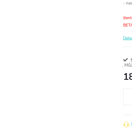
- na
(ten
BET
Deta
S
1
Měr
cena