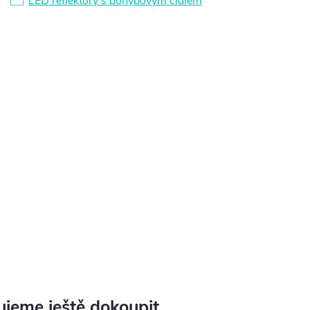
LED reflektory s pohybovým čidlem
jeme ještě dokoupit