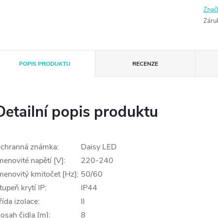
Znač
Záru
POPIS PRODUKTU
RECENZE
Detailní popis produktu
chranná známka:
Daisy LED
menovité napětí [V]:
220-240
menovitý kmitočet [Hz]:
50/60
tupeň krytí IP:
IP44
řída izolace:
II
osah čidla [m]:
8