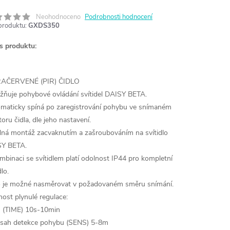
Neohodnoceno
Podrobnosti hodnocení
produktu:
GXDS350
s produktu:
RAČERVENÉ (PIR) ČIDLO
ňuje pohybové ovládání svítidel DAISY BETA.
maticky spíná po zaregistrování pohybu ve snímaném
oru čidla, dle jeho nastavení.
ná montáž zacvaknutím a zašroubováním na svítidlo
Y BETA.
mbinaci se svítidlem platí odolnost IP44 pro kompletní
dlo.
o je možné nasměrovat v požadovaném směru snímání.
ost plynulé regulace:
s (TIME) 10s-10min
zsah detekce pohybu (SENS) 5-8m