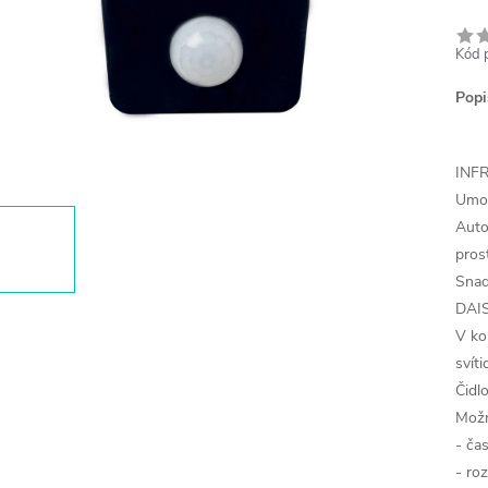
Kód 
Popi
INF
Umož
Auto
prost
Snad
DAIS
V ko
svíti
Čidl
Možn
- ča
- ro