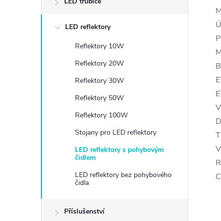
LED trubice
M
Ú
LED reflektory
P
Reflektory 10W
M
Reflektory 20W
B
E
Reflektory 30W
E
Reflektory 50W
V
Reflektory 100W
D
Stojany pro LED reflektory
T
V
LED reflektory s pohybovým
čidlem
R
LED reflektory bez pohybového
C
čidla
Příslušenství