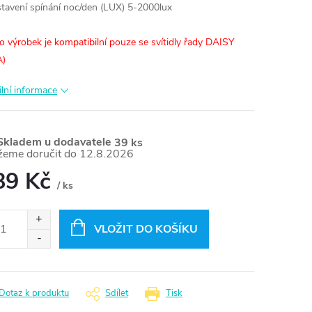
stavení spínání noc/den (LUX) 5-2000lux
to výrobek je kompatibilní pouze se svítidly řady DAISY
A)
ilní informace
kladem u dodavatele
39 ks
12.8.2026
89 Kč
/ ks
ná
:
VLOŽIT DO KOŠÍKU
Dotaz k produktu
Sdílet
Tisk