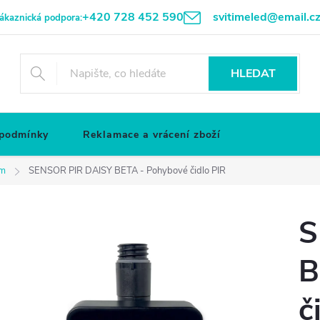
+420 728 452 590
svitimeled@email.c
ákaznická podpora:
HLEDAT
 podmínky
Reklamace a vrácení zboží
em
SENSOR PIR DAISY BETA - Pohybové čidlo PIR
S
B
č