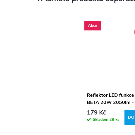
Akce
Reflektor LED funkce
BETA 20W 2050lm - 
bílá
179 Kč
DO
Skladem
29 ks