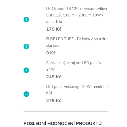
LED trubice T8 120cm vysoce svítivá
SBPC120/160lm = 2900lm 18W -
denní bílá
179 Kč
FUSE LED TUBE - Pojistka v pouzdru
startéru
9 Kč
Stmívatelný zdroj pro LED panely
24W
249 Kč
LED panel vestavný - 24W - neutrální
bílá
279 Kč
POSLEDNÍ HODNOCENÍ PRODUKTŮ