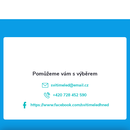
Z
á
p
a
t
svitimeled
@
email.cz
í
+420 728 452 590
https://www.facebook.com/svitimeledhned