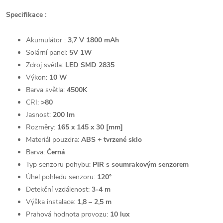
Specifikace :
Akumulátor :
3,7 V 1800 mAh
Solární panel:
5V 1W
Zdroj světla:
LED SMD 2835
Výkon:
10 W
Barva světla:
4500K
CRI:
>80
Jasnost:
200 lm
Rozměry:
165 x 145 x 30 [mm]
Materiál pouzdra:
ABS + tvrzené sklo
Barva:
Černá
Typ senzoru pohybu:
PIR s soumrakovým senzorem
Úhel pohledu senzoru:
120°
Detekční vzdálenost:
3-4 m
Výška instalace:
1,8 – 2,5 m
Prahová hodnota provozu:
10 lux