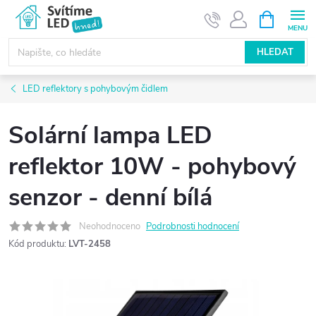
Přejít
NÁKUPNÍ
KOŠÍK
na
obsah
HLEDAT
LED reflektory s pohybovým čidlem
Solární lampa LED
reflektor 10W - pohybový
senzor - denní bílá
Neohodnoceno
Podrobnosti hodnocení
Kód produktu:
LVT-2458