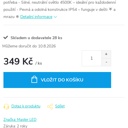
potřeba
- Silné, neutrální světlo 4500K – ideální pro každodenní
použití
- Pevná a odolná konstrukce IP54 – funguje v dešti ☔ a
mrazu ❄
Detailní informace
Skladem u dodavatele
28 ks
10.8.2026
349 Kč
/ ks
Měrná
cena:
VLOŽIT DO KOŠÍKU
Dotaz k produktu
Sdílet
Značka:
Master LED
Záruka
:
2 roky