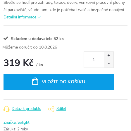
Skvěle se hodí pro zahrady, terasy, dvory, venkovní pracovní plochy
či parkoviště; všude tam, kde je potřeba trvalé a bezpečné napájení.
Detailní informace
Skladem u dodavatele
52 ks
10.8.2026
319 Kč
/ ks
Měrná
cena:
VLOŽIT DO KOŠÍKU
Dotaz k produktu
Sdílet
Značka:
Solight
Záruka
:
2 roky