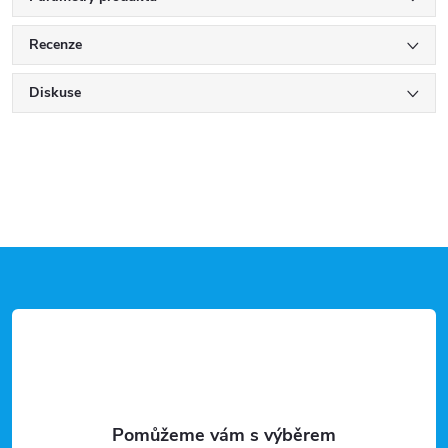
Recenze
Diskuse
Z
á
p
a