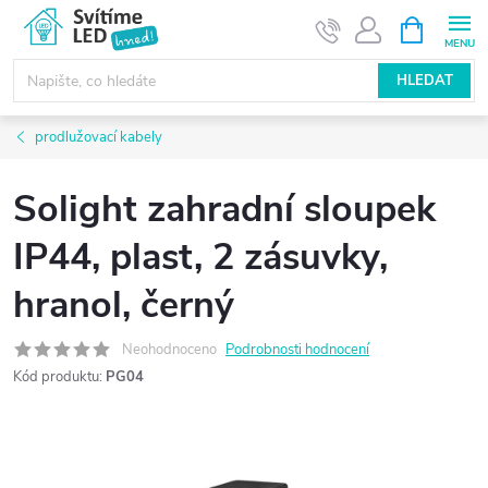
Přejít
NÁKUPNÍ
KOŠÍK
na
obsah
HLEDAT
prodlužovací kabely
Solight zahradní sloupek
IP44, plast, 2 zásuvky,
hranol, černý
Neohodnoceno
Podrobnosti hodnocení
Kód produktu:
PG04