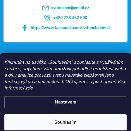
t
svitimeled
@
email.cz
í
+420 728 452 590
https://www.facebook.com/svitimeledhned
VŠE O NÁKUPU
Kliknutím na tlačítko „Souhlasím“ souhlasíte s využíváním
cookies, abychom Vám umožnili pohodlné prohlížení webu
a díky analýze provozu webu neustále zlepšovali jeho
NEJČASTĚJŠÍ KATEGORIE
funkce, výkon a použitelnost.
Děkujeme za pochopení.
Více
informací
zde
.
O NÁS
Nastavení
Copyright 2026
Svítíme LED
. Všechna práva vyhrazena.
Souhlasím
Vytvořil Shoptet