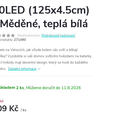
0LED (125x4.5cm)
 Měděné, teplá bílá
Neohodnoceno
Podrobnosti hodnocení
produktu:
271490
ete na Vánocích, jak všude kolem vás svítí a blikají
ýlka? Vyzdobte si váš domov svítícími hvězdami na baterky.
ící hvězdy mají decentní design, který se hodí do každého
iéru.
Detailní informace
Skladem
2 ks
11.8.2026
Kč
09 Kč
/ ks