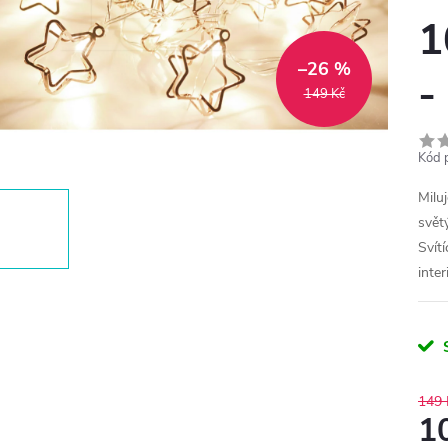
1
–26 %
-
149 Kč
Kód 
Miluj
svět
Svít
inter
149 
1