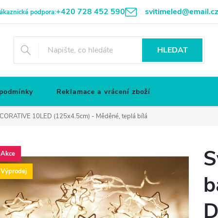
+420 728 452 590
svitimeled@email.c
ákaznická podpora:
HLEDAT
 podmínky
Reklamace a vrácení zboží
DECORATIVE 10LED (125x4.5cm) - Měděné, teplá bílá
S
Akce
Výprodej
b
D