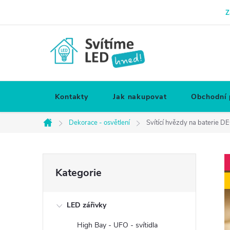
Přejít
Z
na
obsah
Kontakty
Jak nakupovat
Obchodní
Dekorace - osvětlení
Svítící hvězdy na baterie 
Domů
P
Přeskočit
Kategorie
kategorie
o
LED zářivky
s
High Bay - UFO - svítidla