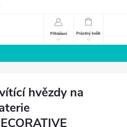
z
NÁKUPNÍ
KOŠÍK
Prázdný košík
Přihlášení
vítící hvězdy na
aterie
ECORATIVE