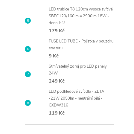
LED trubice T8 120cm vysoce svítivá
SBPC120/160lm = 2900lm 18W -
denní bílá
179 Kč
FUSE LED TUBE - Pojistka v pouzdru
startéru
9 Kč
Stmívatelný zdroj pro LED panely
24W
249 Kč
LED podhledové svítidlo - ZETA
-21W 2050lm - neutrální bílá -
GXDW316
119 Kč