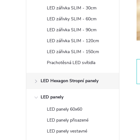
t
LED zářivka SLIM - 30cm
r
LED zářivky SLIM - 60cm
LED zářivka SLIM - 90cm
a
LED zářivka SLIM - 120cm
n
LED zářivka SLIM - 150cm
Prachotěsná LED svítidla
n
í
LED Hexagon Stropní panely
p
LED panely
LED panely 60x60
a
LED panely přisazené
n
LED panely vestavné