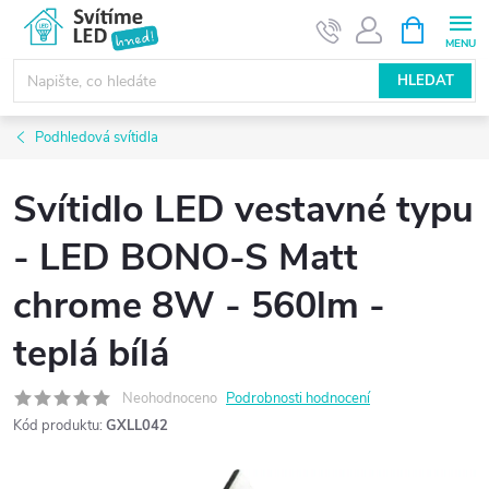
Přejít
NÁKUPNÍ
KOŠÍK
na
obsah
HLEDAT
Podhledová svítidla
Svítidlo LED vestavné typu
- LED BONO-S Matt
chrome 8W - 560lm -
teplá bílá
Neohodnoceno
Podrobnosti hodnocení
Kód produktu:
GXLL042