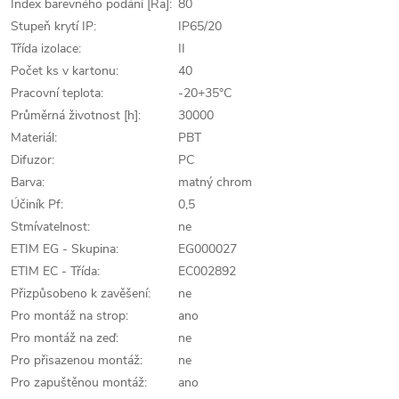
Index barevného podání [Ra]:
80
Stupeň krytí IP:
IP65/20
Třída izolace:
II
Počet ks v kartonu:
40
Pracovní teplota:
-20+35°C
Průměrná životnost [h]:
30000
Materiál:
PBT
Difuzor:
PC
Barva:
matný chrom
Účiník Pf:
0,5
Stmívatelnost:
ne
ETIM EG - Skupina:
EG000027
ETIM EC - Třída:
EC002892
Přizpůsobeno k zavěšení:
ne
Pro montáž na strop:
ano
Pro montáž na zeď:
ne
Pro přisazenou montáž:
ne
Pro zapuštěnou montáž:
ano