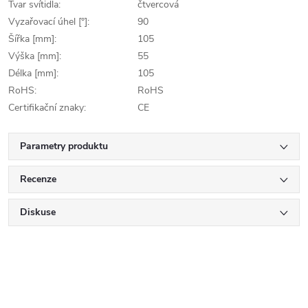
Tvar svítidla:
čtvercová
Vyzařovací úhel [°]:
90
Šířka [mm]:
105
Výška [mm]:
55
Délka [mm]:
105
RoHS:
RoHS
Certifikační znaky:
CE
Parametry produktu
Recenze
Diskuse