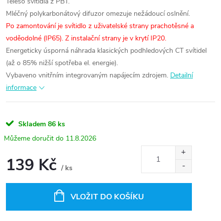
Těleso svítidla z PBT.
Mléčný polykarbonátový difuzor omezuje nežádoucí oslnění.
Po zamontování je svítidlo z uživatelské strany prachotěsné a
voděodolné (IP65). Z instalační strany je v krytí IP20.
Energeticky úsporná náhrada klasických podhledových CT svítidel
(až o 85% nižší spotřeba el. energie).
Vybaveno vnitřním integrovaným napájecím zdrojem.
Detailní
informace
Skladem
86 ks
11.8.2026
139 Kč
/ ks
Měrná
cena:
VLOŽIT DO KOŠÍKU