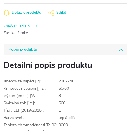
Dotaz k produktu
Sdílet
Značka:
GREENLUX
Záruka
:
2 roky
Popis produktu
Detailní popis produktu
Jmenovité napětí [V]:
220-240
Kmitočet napájení [Hz]:
50/60
Výkon (jmen.) [W]:
8
Světelný tok [lm]:
560
Třída EEI (2019/2015):
E
Barva světla:
teplá bílá
Teplota chromatičnosti Tc [K]:
3000