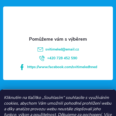
á
p
a
t
svitimeled
@
email.cz
í
+420 728 452 590
https://www.facebook.com/svitimeledhned
VŠE O NÁKUPU
Kliknutím na tlačítko „Souhlasím“ souhlasíte s využíváním
cookies, abychom Vám umožnili pohodlné prohlížení webu
a díky analýze provozu webu neustále zlepšovali jeho
NEJČASTĚJŠÍ KATEGORIE
funkce, výkon a použitelnost.
Děkujeme za pochopení.
Více