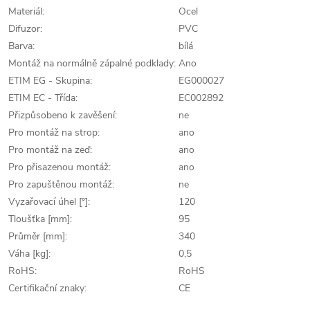
Materiál:
Ocel
Difuzor:
PVC
Barva:
bílá
Montáž na normálně zápalné podklady:
Ano
ETIM EG - Skupina:
EG000027
ETIM EC - Třída:
EC002892
Přizpůsobeno k zavěšení:
ne
Pro montáž na strop:
ano
Pro montáž na zeď:
ano
Pro přisazenou montáž:
ano
Pro zapuštěnou montáž:
ne
Vyzařovací úhel [°]:
120
Tloušťka [mm]:
95
Průměr [mm]:
340
Váha [kg]:
0,5
RoHS:
RoHS
Certifikační znaky:
CE