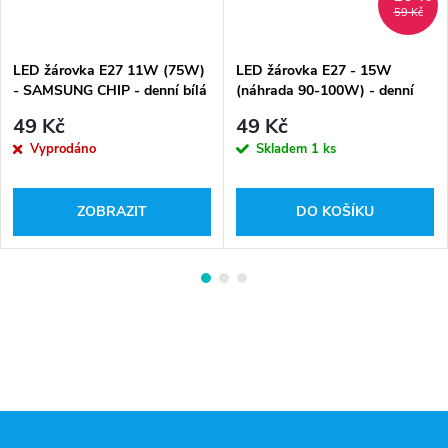
59 Kč
LED žárovka E27 11W (75W)
LED žárovka E27 - 15W
- SAMSUNG CHIP - denní bílá
(náhrada 90-100W) - denní
bílá
49 Kč
49 Kč
Vyprodáno
Skladem
1 ks
ZOBRAZIT
DO KOŠÍKU
Z