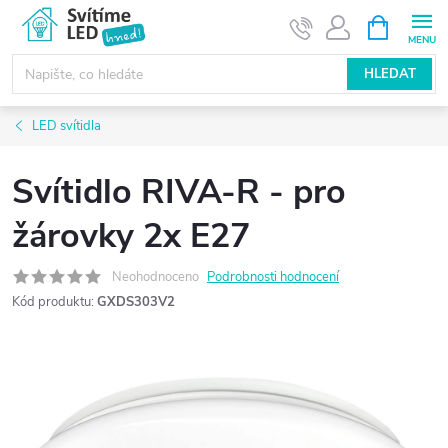
Přejít
NÁKUPNÍ
KOŠÍK
na
obsah
HLEDAT
LED svítidla
Svítidlo RIVA-R - pro
žárovky 2x E27
Neohodnoceno
Podrobnosti hodnocení
Kód produktu:
GXDS303V2