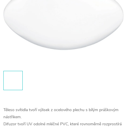
Těleso svítidla tvoří výlisek z ocelového plechu s bílým práškovým
nástřikem.
Difuzor tvoří UV odolné mléčné PVC, které rovnoměrně rozprostírá