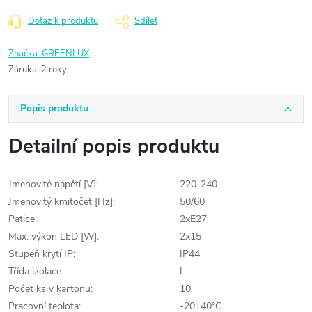
Dotaz k produktu
Sdílet
Značka:
GREENLUX
Záruka
:
2 roky
Popis produktu
Detailní popis produktu
Jmenovité napětí [V]:
220-240
Jmenovitý kmitočet [Hz]:
50/60
Patice:
2xE27
Max. výkon LED [W]:
2x15
Stupeň krytí IP:
IP44
Třída izolace:
I
Počet ks v kartonu:
10
Pracovní teplota:
-20+40°C