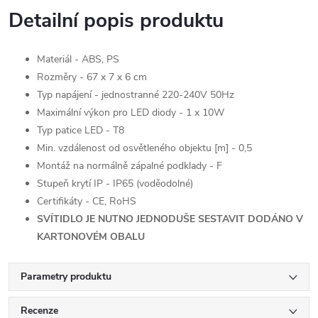
Detailní popis produktu
Materiál - ABS, PS
Rozměry - 67 x 7 x 6 cm
Typ napájení - jednostranné 220-240V 50Hz
Maximální výkon pro LED diody - 1 x 10W
Typ patice LED - T8
Min. vzdálenost od osvětleného objektu [m] - 0,5
Montáž na normálně zápalné podklady - F
Stupeň krytí IP - IP65 (voděodolné)
Certifikáty - CE, RoHS
SVÍTIDLO JE NUTNO JEDNODUŠE SESTAVIT DODÁNO V
KARTONOVÉM OBALU
Parametry produktu
Recenze