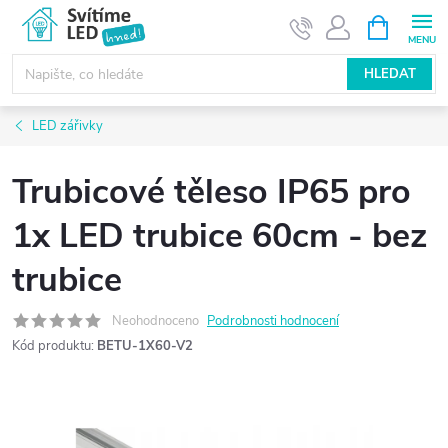
Přejít
NÁKUPNÍ
KOŠÍK
na
obsah
HLEDAT
LED zářivky
Trubicové těleso IP65 pro
1x LED trubice 60cm - bez
trubice
Neohodnoceno
Podrobnosti hodnocení
Kód produktu:
BETU-1X60-V2