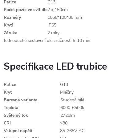
Patice
G13
Počet pozic ve svítidle
2 x 150cm
Rozměry
1565*105*85 mm
Krytí
IP65
Záruka
2 roky
Jednoduché sestavení dle zručnosti 5-10 min.
Specifikace LED trubice
Patice
G13
Kryt
Mléčný
Barevná varianta
Studená bílá
Teplota
6000-6500k
Světelný tok
2720lm
CRI
>80
Vstupní napětí
85-265V AC