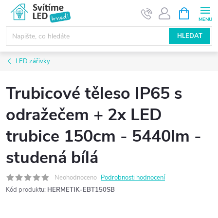
Přejít
NÁKUPNÍ
KOŠÍK
na
obsah
HLEDAT
LED zářivky
Trubicové těleso IP65 s
odražečem + 2x LED
trubice 150cm - 5440lm -
studená bílá
Neohodnoceno
Podrobnosti hodnocení
Kód produktu:
HERMETIK-EBT150SB