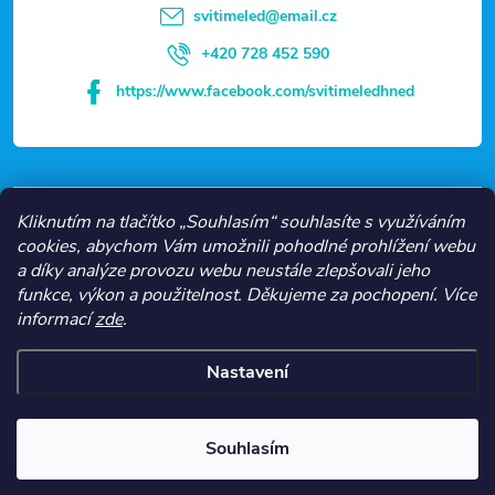
t
svitimeled
@
email.cz
í
+420 728 452 590
https://www.facebook.com/svitimeledhned
VŠE O NÁKUPU
Kliknutím na tlačítko „Souhlasím“ souhlasíte s využíváním
cookies, abychom Vám umožnili pohodlné prohlížení webu
a díky analýze provozu webu neustále zlepšovali jeho
NEJČASTĚJŠÍ KATEGORIE
funkce, výkon a použitelnost.
Děkujeme za pochopení.
Více
informací
zde
.
O NÁS
Nastavení
Copyright 2026
Svítíme LED
. Všechna práva vyhrazena.
Souhlasím
Vytvořil Shoptet