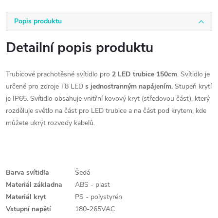
Popis produktu
Detailní popis produktu
Trubicové prachotěsné svítidlo pro
2 LED trubice 150cm
. Svítidlo je
určené pro zdroje T8 LED
s jednostranným napájením.
Stupeň krytí
je IP65. Svítidlo obsahuje vnitřní kovový kryt (středovou část), který
rozděluje světlo na část pro LED trubice a na část pod krytem, kde
můžete ukrýt rozvody kabelů.
Barva svítidla
Šedá
Materiál základna
ABS
- plast
Materiál kryt
PS - polystyrén
Vstupní napětí
180-265VAC