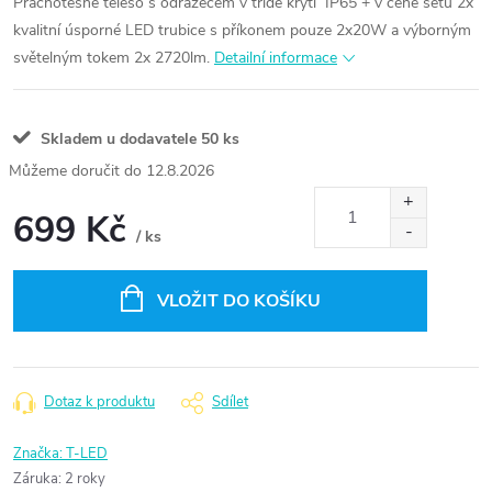
Prachotěsné těleso s odražečem v třídě krytí IP65 + v ceně setu 2x
kvalitní úsporné LED trubice s příkonem pouze 2x20W a výborným
světelným tokem 2x 2720lm.
Detailní informace
Skladem u dodavatele
50 ks
12.8.2026
699 Kč
/ ks
Měrná
cena:
VLOŽIT DO KOŠÍKU
Dotaz k produktu
Sdílet
Značka:
T-LED
Záruka
:
2 roky