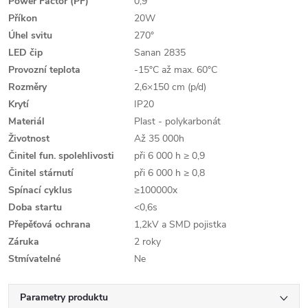
Power Factor (PF)
0,9
Příkon
20W
Úhel svitu
270°
LED čip
Sanan 2835
Provozní teplota
-15°C až max. 60°C
Rozměry
2,6×150 cm (p/d)
Krytí
IP20
Materiál
Plast - polykarbonát
Životnost
Až 35 000h
Činitel fun. spolehlivosti
při 6 000 h ≥ 0,9
Činitel stárnutí
při 6 000 h ≥ 0,8
Spínací cyklus
≥100000x
Doba startu
<0,6s
Přepěťová ochrana
1,2kV a SMD pojistka
Záruka
2 roky
Stmívatelné
Ne
Parametry produktu