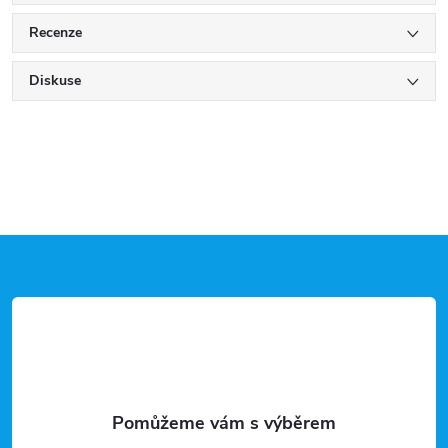
Recenze
Diskuse
Z
á
p
a