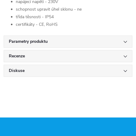
napájecí napětí - 230V
schopnost upravit úhel sklonu - ne
třída těsnosti - IP54
certifikáty - CE, RoHS
Parametry produktu
Recenze
Diskuse
Z