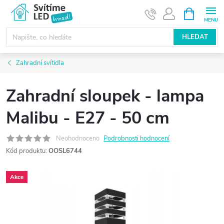
Přejít
NÁKUPNÍ
KOŠÍK
na
obsah
HLEDAT
Zahradní svítidla
Zahradní sloupek - lampa
Malibu - E27 - 50 cm
Neohodnoceno
Podrobnosti hodnocení
Kód produktu:
OOSL6744
Akce