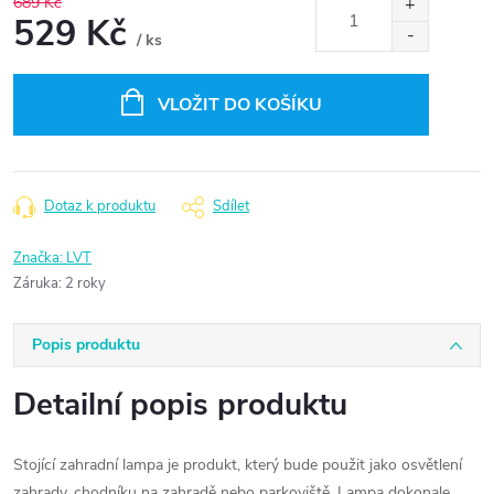
689 Kč
529 Kč
/ ks
Měrná
cena:
VLOŽIT DO KOŠÍKU
Dotaz k produktu
Sdílet
Značka:
LVT
Záruka
:
2 roky
Popis produktu
Detailní popis produktu
Stojící zahradní lampa je produkt, který bude použit jako osvětlení
zahrady, chodníku na zahradě nebo parkoviště. Lampa dokonale