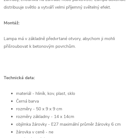
distribuuje světlo a vytváří velmi příjemný světelný efekt.
Montáž:
Lampa má v základně předvrtané otvory, abychom ji mohli
přišroubovat k betonovým povrchům.
Technická data:
materiál - hliník, kov, plast, sklo
Černá barva
rozměry - 50 x 9 x 9 cm
rozměry základny - 14 x 14cm
objímka žárovky - E27 maximální průměr žárovky 6 cm
žárovka v ceně - ne