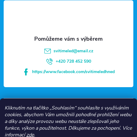
á
p
a
t
svitimeled
@
email.cz
í
+420 728 452 590
https://www.facebook.com/svitimeledhned
VŠE O NÁKUPU
Kliknutím na tlačítko „Souhlasím“ souhlasíte s využíváním
cookies, abychom Vám umožnili pohodlné prohlížení webu
a díky analýze provozu webu neustále zlepšovali jeho
NEJČASTĚJŠÍ KATEGORIE
funkce, výkon a použitelnost.
Děkujeme za pochopení.
Více
informací
zde
.