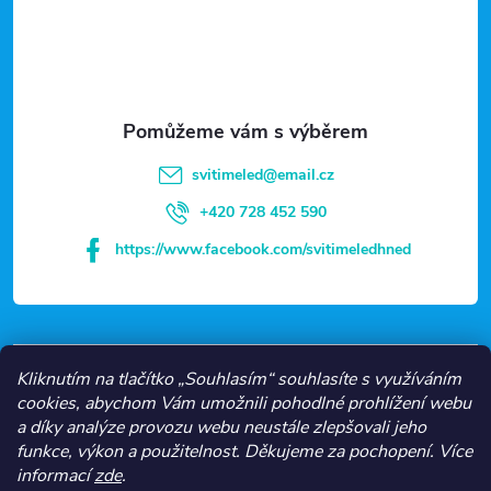
á
p
a
t
svitimeled
@
email.cz
í
+420 728 452 590
https://www.facebook.com/svitimeledhned
VŠE O NÁKUPU
Kliknutím na tlačítko „Souhlasím“ souhlasíte s využíváním
cookies, abychom Vám umožnili pohodlné prohlížení webu
a díky analýze provozu webu neustále zlepšovali jeho
NEJČASTĚJŠÍ KATEGORIE
funkce, výkon a použitelnost.
Děkujeme za pochopení.
Více
informací
zde
.