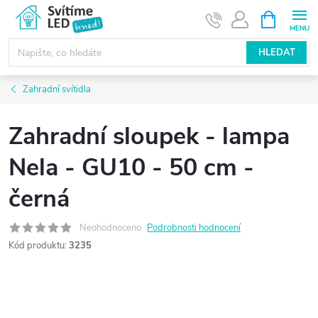
Přejít
NÁKUPNÍ
KOŠÍK
na
obsah
HLEDAT
Zahradní svítidla
Zahradní sloupek - lampa
Nela - GU10 - 50 cm -
černá
Neohodnoceno
Podrobnosti hodnocení
Kód produktu:
3235