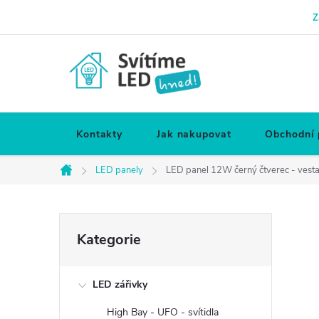
Přejít
Z
na
obsah
Kontakty
Jak nakupovat
Obchodní
LED panely
LED panel 12W černý čtverec - vesta
Domů
P
Přeskočit
Kategorie
kategorie
o
LED zářivky
s
High Bay - UFO - svítidla