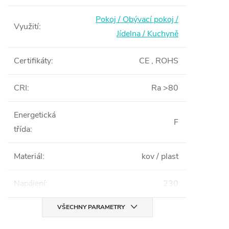
Pokoj / Obývací pokoj /
Využití
:
Jídelna / Kuchyně
Certifikáty
:
CE , ROHS
CRI
:
Ra >80
Energetická
F
třída
:
Materiál
:
kov / plast
Napájení
:
230
VŠECHNY PARAMETRY