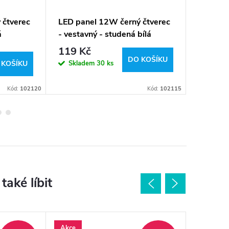
 čtverec
LED panel 12W černý čtverec
Napájec
á
- vestavný - studená bílá
9-12W
119 Kč
52 Kč
DO KOŠÍKU
Skladem
30 ks
Sklad
 KOŠÍKU
Kód:
102120
Kód:
102115
Akce