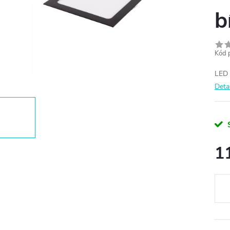
b
Kód 
LED 
Deta
1
Měr
cena