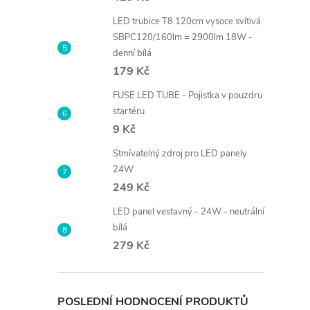
LED trubice T8 120cm vysoce svítivá
SBPC120/160lm = 2900lm 18W -
denní bílá
179 Kč
FUSE LED TUBE - Pojistka v pouzdru
startéru
9 Kč
Stmívatelný zdroj pro LED panely
24W
249 Kč
LED panel vestavný - 24W - neutrální
bílá
279 Kč
POSLEDNÍ HODNOCENÍ PRODUKTŮ