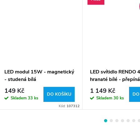
LED modul 15W - magnetický
LED svítidlo RENDO 
- studená bílá
hranaté bílé - přepíná
světla
149 Kč
1 149 Kč
DO KOŠÍKU
DO
Skladem
33 ks
Skladem
30 ks
Kód:
107312