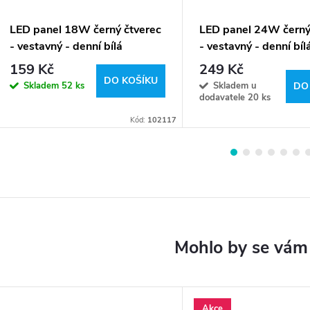
LED panel 18W černý čtverec
LED panel 24W černý
- vestavný - denní bílá
- vestavný - denní bíl
159 Kč
249 Kč
DO KOŠÍKU
Skladem
52 ks
Skladem u
DO
dodavatele
20 ks
Kód:
102117
Akce