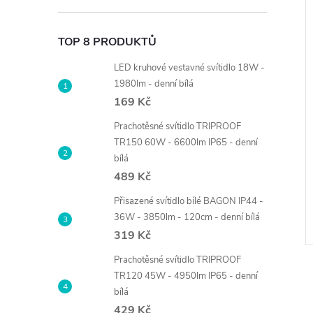
TOP 8 PRODUKTŮ
LED kruhové vestavné svítidlo 18W -
1980lm - denní bílá
169 Kč
Prachotěsné svítidlo TRIPROOF
TR150 60W - 6600lm IP65 - denní
bílá
tidlo GU10 VIKI-L
LED svítidlo DESPRE 20W
489 Kč
CCT bílé IP65 - možnost volby
barvy světla
439 Kč
Přisazené svítidlo bílé BAGON IP44 -
DO KOŠÍKU
DO KOŠÍKU
36W - 3850lm - 120cm - denní bílá
 ks
Skladem
21 ks
319 Kč
Kód:
MC0332
Kód:
105481
Prachotěsné svítidlo TRIPROOF
TR120 45W - 4950lm IP65 - denní
bílá
429 Kč