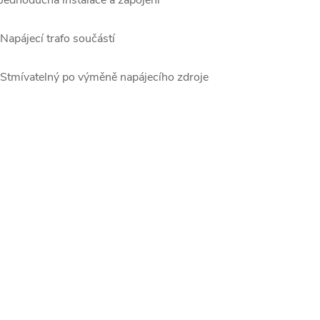
 Jednoduchá instalace a zapojení
 Napájecí trafo součástí
 Stmívatelný po výměně napájecího zdroje