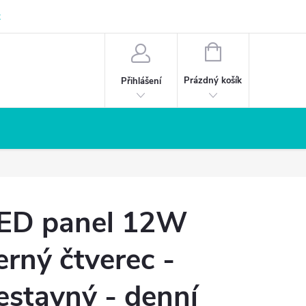
z
NÁKUPNÍ
KOŠÍK
Prázdný košík
Přihlášení
ED panel 12W
erný čtverec -
estavný - denní