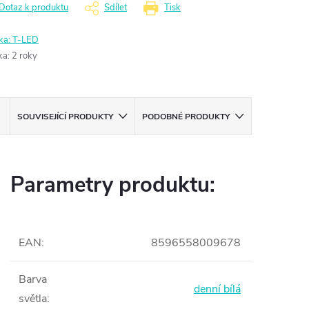
Dotaz k produktu
Sdílet
Tisk
ka:
T-LED
ka
:
2 roky
SOUVISEJÍCÍ PRODUKTY
PODOBNÉ PRODUKTY
Parametry produktu:
EAN
:
8596558009678
Barva
denní bílá
světla
: