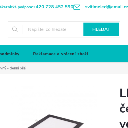
+420 728 452 590
svitimeled@email.c
ákaznická podpora:
HLEDAT
 podmínky
Reklamace a vrácení zboží
vný - denní bílá
L
č
v