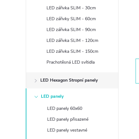
t
LED zářivka SLIM - 30cm
r
LED zářivky SLIM - 60cm
LED zářivka SLIM - 90cm
a
LED zářivka SLIM - 120cm
n
LED zářivka SLIM - 150cm
Prachotěsná LED svítidla
n
í
LED Hexagon Stropní panely
p
LED panely
LED panely 60x60
a
LED panely přisazené
n
LED panely vestavné