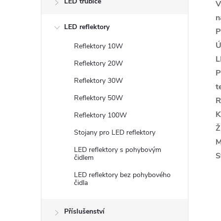
LED trubice
V
n
LED reflektory
P
Ú
Reflektory 10W
L
Reflektory 20W
P
Reflektory 30W
t
Reflektory 50W
R
K
Reflektory 100W
Ž
Stojany pro LED reflektory
M
LED reflektory s pohybovým
S
čidlem
LED reflektory bez pohybového
čidla
Příslušenství