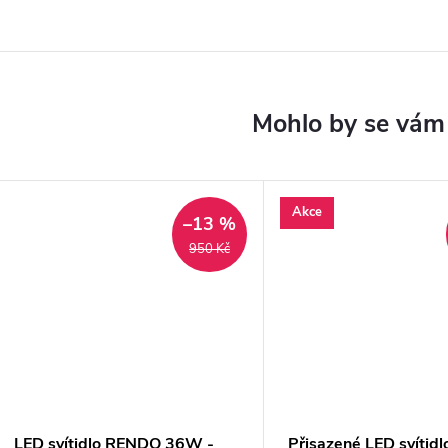
Akce
–13 %
950 Kč
LED svítidlo RENDO 36W -
Přisazené LED svítidl