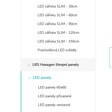
t
LED zářivka SLIM - 30cm
r
LED zářivky SLIM - 60cm
LED zářivka SLIM - 90cm
a
LED zářivka SLIM - 120cm
n
LED zářivka SLIM - 150cm
Prachotěsná LED svítidla
n
í
LED Hexagon Stropní panely
p
LED panely
LED panely 60x60
a
LED panely přisazené
n
LED panely vestavné