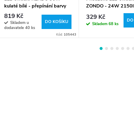
kulaté bílé - přepínání barvy
ZONDO - 24W 2150l
světla
denní bílá
819 Kč
329 Kč
DO
DO KOŠÍKU
Skladem u
Skladem
68 ks
dodavatele
40 ks
Kód:
105443