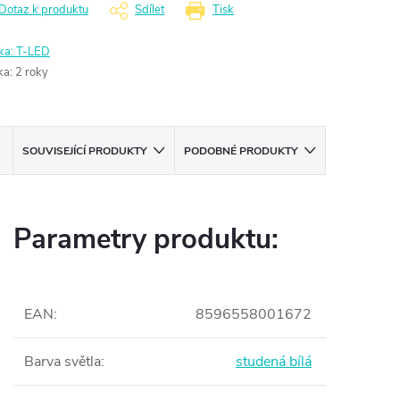
Dotaz k produktu
Sdílet
Tisk
ka:
T-LED
ka
:
2 roky
SOUVISEJÍCÍ PRODUKTY
PODOBNÉ PRODUKTY
Parametry produktu:
EAN
:
8596558001672
Barva světla
:
studená bílá