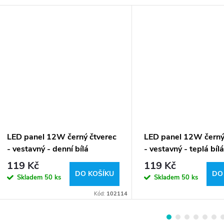
LED panel 12W černý čtverec
LED panel 12W černý
- vestavný - denní bílá
- vestavný - teplá bílá
119 Kč
119 Kč
DO KOŠÍKU
DO
Skladem
50 ks
Skladem
50 ks
Kód:
102114