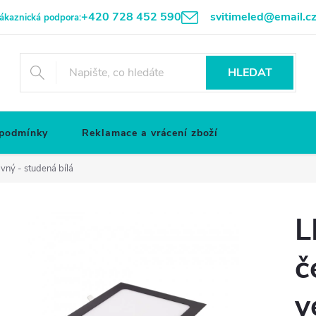
+420 728 452 590
svitimeled@email.c
ákaznická podpora:
HLEDAT
 podmínky
Reklamace a vrácení zboží
vný - studená bílá
L
č
v