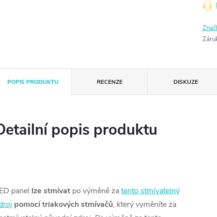
Znač
Záru
POPIS PRODUKTU
RECENZE
DISKUZE
Detailní popis produktu
ED panel
lze stmívat
po výměně za
tento stmívatelný
droj
pomocí triakových stmívačů
, který vyměníte za