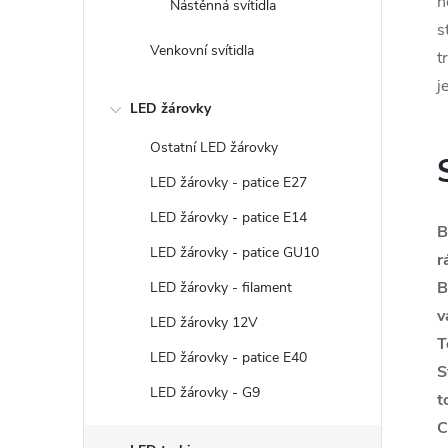
n
Nástěnná svítidla
s
Venkovní svítidla
t
j
LED žárovky
Ostatní LED žárovky
LED žárovky - patice E27
LED žárovky - patice E14
B
LED žárovky - patice GU10
r
B
LED žárovky - filament
v
LED žárovky 12V
T
LED žárovky - patice E40
S
LED žárovky - G9
t
C