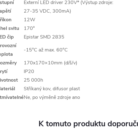
stupní
Externí LED driver 230V* (Výstup zdroje:
apětí
27-35 VDC, 300mA)
říkon
12W
hel svitu
170°
ED čip
Epistar SMD 2835
rovozní
-15°C až max. 60°C
eplota
ozměry
170x170×10mm (d/š/v)
rytí
IP20
ivotnost
25 000h
ateriál
Stříkaný kov, difusor plast
tmívatelné
Ne, po výměně zdroje ano
K tomuto produktu doporuču