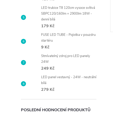
ider 6x E27 - černé
24W - černý - neutrální bílá
LED trubice T8 120cm vysoce svítivá
329 Kč
SBPC120/160lm = 2900lm 18W -
DO KOŠÍKU
DO KOŠÍKU
denní bílá
Skladem
1 ks
 ks
179 Kč
Kód:
LAMP-SL6446
Kód:
434
FUSE LED TUBE - Pojistka v pouzdru
startéru
9 Kč
Stmívatelný zdroj pro LED panely
24W
249 Kč
LED panel vestavný - 24W - neutrální
bílá
279 Kč
POSLEDNÍ HODNOCENÍ PRODUKTŮ