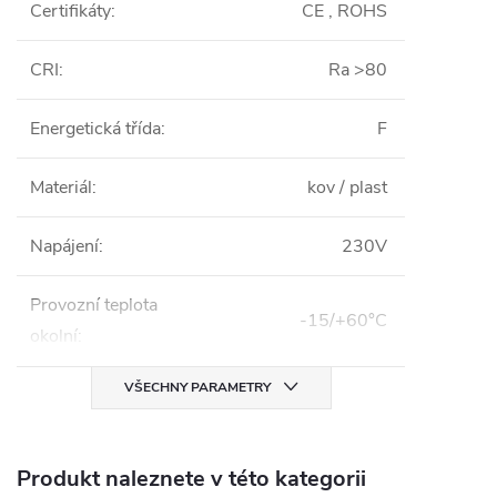
Certifikáty
:
CE , ROHS
CRI
:
Ra >80
Energetická třída
:
F
Materiál
:
kov / plast
Napájení
:
230V
Provozní teplota
-15/+60°C
okolní
:
VŠECHNY PARAMETRY
Produkt naleznete v této kategorii