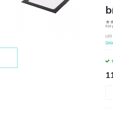
b
Kód 
LED 
Deta
1
Měr
cena