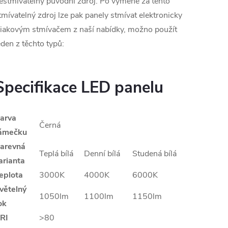
estmívatelný původní zdroj. Po výměně za tento
tmívatelný zdroj lze pak panely stmívat elektronicky
riakovým stmívačem z naší nabídky, možno použít
eden z těchto typů:
Specifikace LED panelu
arva
Černá
ámečku
arevná
Teplá bílá
Denní bílá
Studená bílá
arianta
eplota
3000K
4000K
6000K
větelný
1050lm
1100lm
1150lm
ok
RI
>80