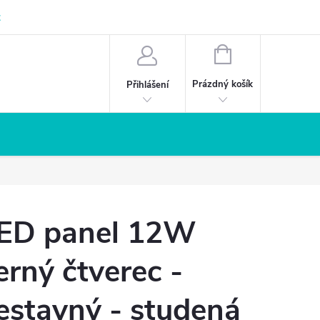
z
NÁKUPNÍ
KOŠÍK
Prázdný košík
Přihlášení
ED panel 12W
erný čtverec -
estavný - studená