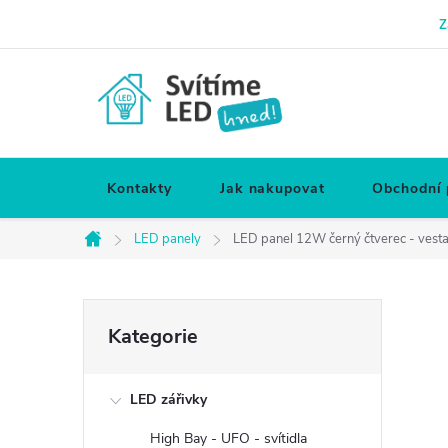
Přejít
Z
na
obsah
Kontakty
Jak nakupovat
Obchodní
LED panely
LED panel 12W černý čtverec - vesta
Domů
P
Přeskočit
Kategorie
kategorie
o
LED zářivky
s
High Bay - UFO - svítidla