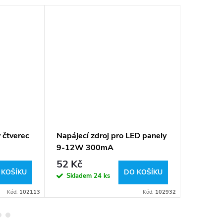
 čtverec
Napájecí zdroj pro LED panely
Svítidl
9-12W 300mA
LED trub
18w 25
52 Kč
569 K
studená
 KOŠÍKU
DO KOŠÍKU
Skladem
24 ks
Sklad
Kód:
102113
Kód:
102932