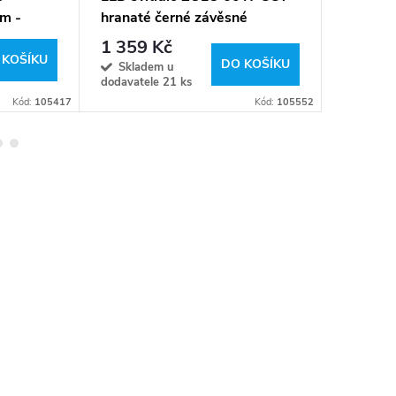
m -
hranaté černé závěsné
volba b
1 359 Kč
579 K
 KOŠÍKU
DO KOŠÍKU
Skladem u
Sklad
dodavatele
21 ks
Kód:
105417
Kód:
105552