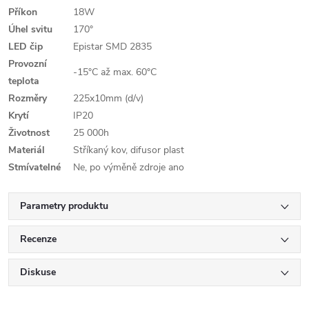
Příkon
18W
Úhel svitu
170°
LED čip
Epistar SMD 2835
Provozní
-15°C až max. 60°C
teplota
Rozměry
225x10mm (d/v)
Krytí
IP20
Životnost
25 000h
Materiál
Stříkaný kov, difusor plast
Stmívatelné
Ne, po výměně zdroje ano
Parametry produktu
Recenze
Diskuse