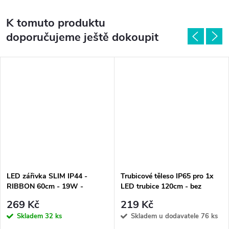
K tomuto produktu
doporučujeme ještě dokoupit
LED zářivka SLIM IP44 -
Trubicové těleso IP65 pro 1x
RIBBON 60cm - 19W -
LED trubice 120cm - bez
2000lm - denní bílá -
trubice
269 Kč
219 Kč
GXDS175v2
Skladem
32 ks
Skladem u dodavatele
76 ks