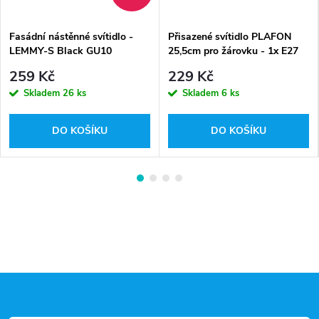
Fasádní nástěnné svítidlo -
Přisazené svítidlo PLAFON
LEMMY-S Black GU10
25,5cm pro žárovku - 1x E27
259 Kč
229 Kč
Skladem
26 ks
Skladem
6 ks
DO KOŠÍKU
DO KOŠÍKU
Z