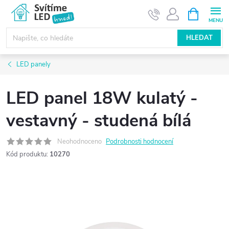
Přejít
NÁKUPNÍ
KOŠÍK
na
obsah
HLEDAT
LED panely
LED panel 18W kulatý -
vestavný - studená bílá
Neohodnoceno
Podrobnosti hodnocení
Kód produktu:
10270