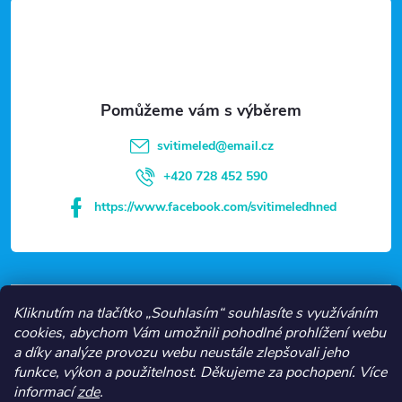
á
p
a
t
svitimeled
@
email.cz
í
+420 728 452 590
https://www.facebook.com/svitimeledhned
VŠE O NÁKUPU
Kliknutím na tlačítko „Souhlasím“ souhlasíte s využíváním
cookies, abychom Vám umožnili pohodlné prohlížení webu
a díky analýze provozu webu neustále zlepšovali jeho
NEJČASTĚJŠÍ KATEGORIE
funkce, výkon a použitelnost.
Děkujeme za pochopení.
Více
informací
zde
.