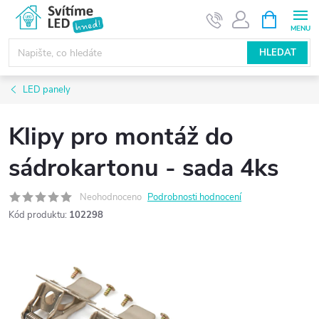
Přejít
NÁKUPNÍ
KOŠÍK
na
obsah
HLEDAT
LED panely
Klipy pro montáž do
sádrokartonu - sada 4ks
Neohodnoceno
Podrobnosti hodnocení
Kód produktu:
102298