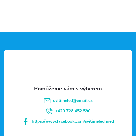
Z
á
p
a
t
svitimeled
@
email.cz
í
+420 728 452 590
https://www.facebook.com/svitimeledhned