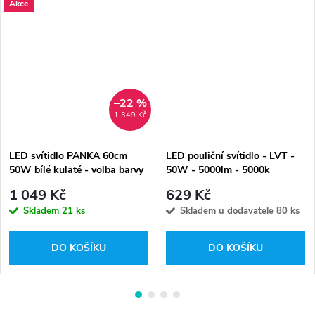
Akce
–22 %
1 349 Kč
LED svítidlo PANKA 60cm
LED pouliční svítidlo - LVT -
50W bílé kulaté - volba barvy
50W - 5000lm - 5000k
světla - možnost stmívání
1 049 Kč
629 Kč
Skladem
21 ks
Skladem u dodavatele
80 ks
DO KOŠÍKU
DO KOŠÍKU