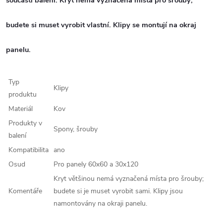
součástí balení. Kryt nemá vyznačená místa pro šrouby;
budete si muset vyrobit vlastní. Klipy se montují na okraj
panelu.
Typ
Klipy
produktu
Materiál
Kov
Produkty v
Spony, šrouby
balení
Kompatibilita
ano
Osud
Pro panely 60x60 a 30x120
Kryt většinou nemá vyznačená místa pro šrouby;
Komentáře
budete si je muset vyrobit sami. Klipy jsou
namontovány na okraji panelu.